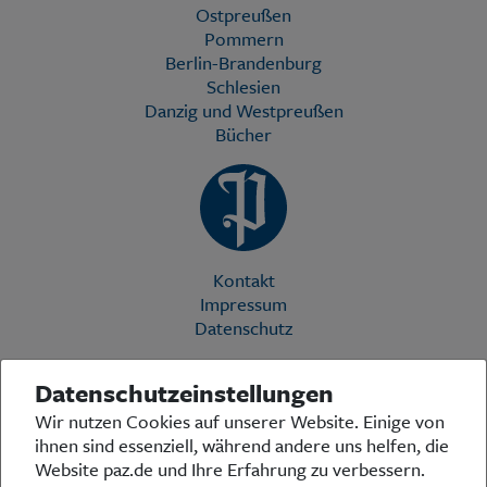
Ostpreußen
Pommern
Berlin-Brandenburg
Schlesien
Danzig und Westpreußen
Bücher
Kontakt
Impressum
Datenschutz
Datenschutzeinstellungen
Die Preußische Allgemeine Zeitung (PAZ) ist eine einzigartige Stimme
Wir nutzen Cookies auf unserer Website. Einige von
in der deutschen Medienlandschaft. Woche für Woche berichtet sie
ihnen sind essenziell, während andere uns helfen, die
über das aktuelle Zeitgeschehen in Politik, Kultur und Wirtschaft und
bezieht zu den grundlegenden Entwicklungen unserer Gesellschaft
Website paz.de und Ihre Erfahrung zu verbessern.
Stellung. In ihrer Arbeit fühlt sich die Redaktion dem traditionellen