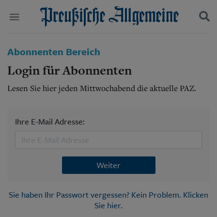
Politik
Abonnenten Bereich
Suchen und finden
Kultur
Login für Abonnenten
Wirtschaft
Panorama
Lesen Sie hier jeden Mittwochabend die aktuelle PAZ.
Gesellschaft
Leben
Geschichte
Ihre E-Mail Adresse:
Ostpreußen
Pommern
Berlin-Brandenburg
Schlesien
Weiter
Danzig und Westpreußen
Bücher
Sie haben Ihr Passwort vergessen? Kein Problem. Klicken
Start
Sie hier.
Wer wir sind