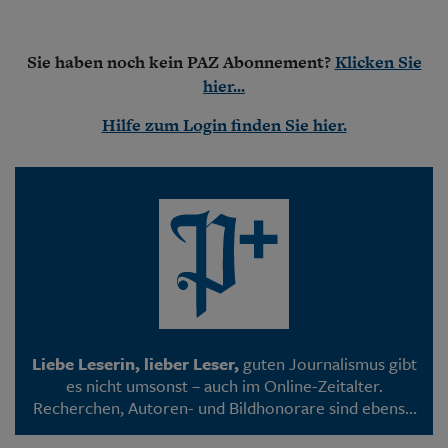
Aktuelle Ausgabe
Abonnenten-Login
Abonnent werden
Sie haben noch kein PAZ Abonnement?
Klicken Sie
Abo Prämien
hier...
Archiv
Mediadaten
Hilfe zum Login finden Sie hier.
Kontakt
Impressum
Datenschutz
Liebe Leserin, lieber Leser,
guten Journalismus gibt
es nicht umsonst – auch im Online-Zeitalter.
Recherchen, Autoren- und Bildhonorare sind ebenso
mit Kosten verbunden wie die Programmierung