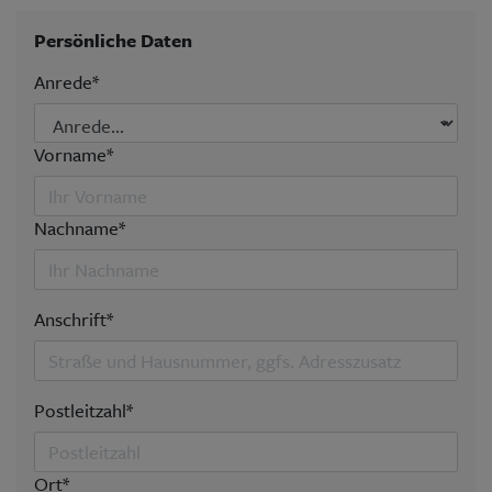
Aktuelle Ausgabe
Abonnenten-Login
Persönliche Daten
Abonnent werden
Abo Prämien
Anrede*
Archiv
Mediadaten
Vorname*
Kontakt
Impressum
Datenschutz
Nachname*
Anschrift*
Postleitzahl*
Ort*