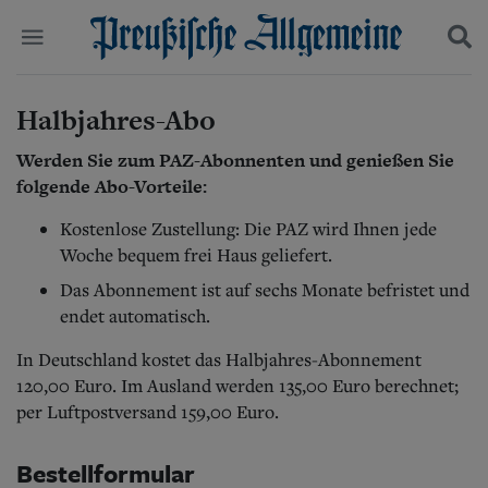
Politik
Halbjahres-Abo
Suchen und finden
Kultur
Werden Sie zum PAZ-Abonnenten und genießen Sie
Wirtschaft
Panorama
folgende Abo-Vorteile:
Gesellschaft
Kostenlose Zustellung: Die PAZ wird Ihnen jede
Leben
Woche bequem frei Haus geliefert.
Geschichte
Ostpreußen
Das Abonnement ist auf sechs Monate befristet und
Pommern
endet automatisch.
Berlin-Brandenburg
Schlesien
In Deutschland kostet das Halbjahres-Abonnement
Danzig und Westpreußen
120,00 Euro. Im Ausland werden 135,00 Euro berechnet;
Bücher
per Luftpostversand 159,00 Euro.
Start
Wer wir sind
Bestellformular