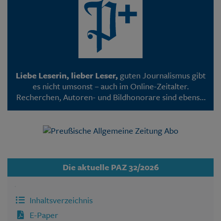
Liebe Leserin, lieber Leser,
guten Journalismus gibt
es nicht umsonst – auch im Online-Zeitalter.
Recherchen, Autoren- und Bildhonorare sind ebenso
mit Kosten verbunden wie die Programmierung
unserer Webseite. Deshalb sind viele PAZ-Artikel –
wie inzwischen bei den meisten Medien – nur noch
für Abonnenten lesbar.
Die aktuelle PAZ 32/2026
Inhaltsverzeichnis
E-Paper