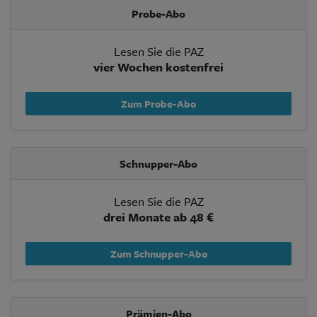
Aktuelle Ausgabe
Probe-Abo
Abonnenten-Login
Abonnent werden
Abo Prämien
Lesen Sie die PAZ
Archiv
vier Wochen kostenfrei
Mediadaten
Zum Probe-Abo
Kontakt
Impressum
Datenschutz
Schnupper-Abo
Lesen Sie die PAZ
drei Monate ab 48 €
Zum Schnupper-Abo
Prämien-Abo