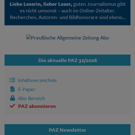
Liebe Leserin, lieber Leser,
guten Journalismus gibt
es nicht umsonst – auch im Online-Zeitalter.
Recherchen, Autoren- und Bildhonorare sind ebenso
mit Kosten verbunden wie die Programmierung
unserer Webseite. Deshalb sind viele PAZ-Artikel –
wie inzwischen bei den meisten Medien – nur noch
für Abonnenten lesbar.
Die aktuelle PAZ 32/2026
Inhaltsverzeichnis
E-Paper
Abo Bereich
PAZ abonnieren
PAZ Newsletter