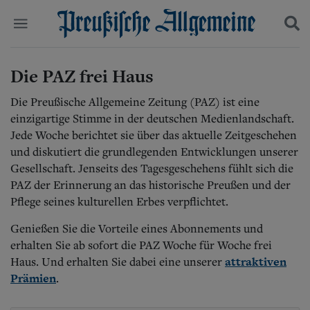
Politik
Die PAZ frei Haus
Suchen und finden
Kultur
Wirtschaft
Die Preußische Allgemeine Zeitung (PAZ) ist eine
Panorama
einzigartige Stimme in der deutschen Medienlandschaft.
Gesellschaft
Jede Woche berichtet sie über das aktuelle Zeitgeschehen
Leben
und diskutiert die grundlegenden Entwicklungen unserer
Geschichte
Gesellschaft. Jenseits des Tagesgeschehens fühlt sich die
Ostpreußen
PAZ der Erinnerung an das historische Preußen und der
Pommern
Pflege seines kulturellen Erbes verpflichtet.
Berlin-Brandenburg
Schlesien
Genießen Sie die Vorteile eines Abonnements und
Danzig und Westpreußen
erhalten Sie ab sofort die PAZ Woche für Woche frei
Bücher
attraktiven
Haus. Und erhalten Sie dabei eine unserer
Prämien
.
Start
Wer wir sind