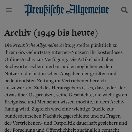
Archiv (1949 bis heute)
Politik
Suchen und finden
Kultur
Wirtschaft
Preußische Allgemeine Zeitung
Die
stellte pünktlich zu
Panorama
ihrem 60. Geburtstag Internet-Nutzern ihr kostenloses
Gesellschaft
Online-Archiv zur Verfügung. Die Artikel sind über
Leben
Suchworte recherchierbar und ermöglichen es den
Geschichte
Nutzern, die historischen Ausgaben der größten und
Ostpreußen
bedeutendsten Zeitung im Vertriebenenbereich
Pommern
auszuwerten. Ziel des Herausgebers ist es, dass jeder, der
Berlin-Brandenburg
etwas über Ostpreußen, seine Geschichte, die wichtigsten
Schlesien
Danzig und Westpreußen
Ereignisse und Menschen wissen möchte, in dem Archiv
Bücher
fündig wird. Zugleich wird eine wichtige Quelle zur
bundesdeutschen Nachkriegsgeschichte und zu Fragen
Start
der Vertriebenen- und Ostpolitik dauerhaft gesichert und
Wer wir sind
der Forschung und Öffentlichkeit zugänglich gemacht.