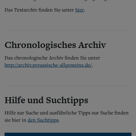
Aktuelle Ausgabe
Abonnenten-Login
Das Textarchiv finden Sie unter
hier
.
Abonnent werden
Abo Prämien
Archiv
Mediadaten
Chronologisches Archiv
Kontakt
Impressum
Das chronologische Archiv finden Sie unter
Datenschutz
http://archiv.preussische-allgemeine.de/
.
Hilfe und Suchtipps
Hilfe zur Suche und ausführliche Tipps zur Suche finden
sie hier in
den Suchtipps
.