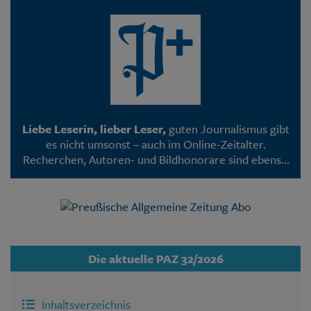
Liebe Leserin, lieber Leser,
guten Journalismus gibt
es nicht umsonst – auch im Online-Zeitalter.
Recherchen, Autoren- und Bildhonorare sind ebenso
mit Kosten verbunden wie die Programmierung
unserer Webseite. Deshalb sind viele PAZ-Artikel –
wie inzwischen bei den meisten Medien – nur noch
für Abonnenten lesbar.
Die aktuelle PAZ 32/2026
Inhaltsverzeichnis