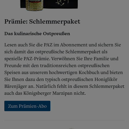
Aktuelle Ausgabe
Abonnenten-Login
Abonnent werden
Abo Prämien
Prämie: Schlemmerpaket
Archiv
Mediadaten
Das kulinarische Ostpreußen
Kontakt
Lesen auch Sie die PAZ im Abonnement und sichern Sie
Impressum
sich damit das ostpreußische Schlemmerpaket als
Datenschutz
spezielle PAZ-Prämie. Verwöhnen Sie Ihre Familie und
Freunde mit den traditionsreichen ostpreußischen
Speisen aus unserem hochwertigen Kochbuch und bieten
Sie Ihnen dazu den typisch ostpreußischen Honiglikör
Bärenjäger an. Natürlich fehlt in diesem Schlemmerpaket
auch das Königsberger Marzipan nicht.
Zum Prämien-Abo