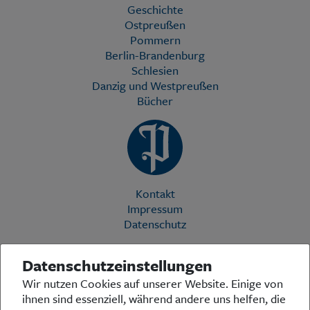
Geschichte
Ostpreußen
Pommern
Berlin-Brandenburg
Schlesien
Danzig und Westpreußen
Bücher
Kontakt
Impressum
Datenschutz
Datenschutzeinstellungen
Die Preußische Allgemeine Zeitung (PAZ) ist eine einzigartige Stimme
Wir nutzen Cookies auf unserer Website. Einige von
in der deutschen Medienlandschaft. Woche für Woche berichtet sie
ihnen sind essenziell, während andere uns helfen, die
über das aktuelle Zeitgeschehen in Politik, Kultur und Wirtschaft und