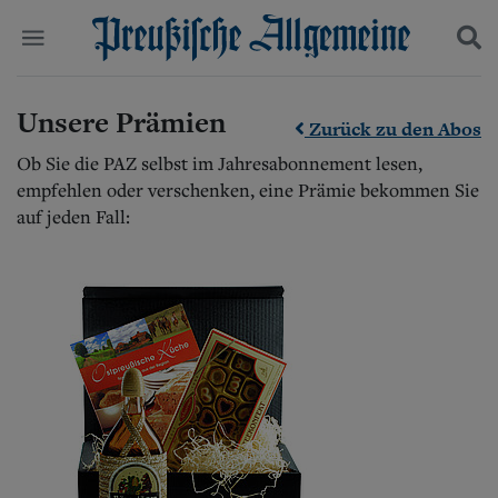
Politik
Unsere Prämien
Suchen und finden
Zurück zu den Abos
Kultur
Wirtschaft
Ob Sie die PAZ selbst im Jahresabonnement lesen,
Panorama
empfehlen oder verschenken, eine Prämie bekommen Sie
Gesellschaft
auf jeden Fall:
Leben
Geschichte
Ostpreußen
Pommern
Berlin-Brandenburg
Schlesien
Danzig und Westpreußen
Bücher
Start
Wer wir sind