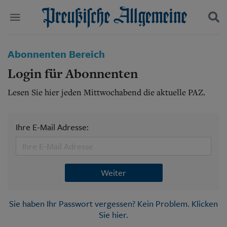
Politik
Abonnenten Bereich
Suchen und finden
Kultur
Login für Abonnenten
Wirtschaft
Panorama
Lesen Sie hier jeden Mittwochabend die aktuelle PAZ.
Gesellschaft
Leben
Geschichte
Ihre E-Mail Adresse:
Ostpreußen
Pommern
Berlin-Brandenburg
Schlesien
Weiter
Danzig und Westpreußen
Bücher
Sie haben Ihr Passwort vergessen? Kein Problem. Klicken
Start
Sie hier.
Wer wir sind