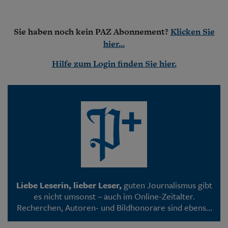
Aktuelle Ausgabe
Abonnenten-Login
Abonnent werden
Sie haben noch kein PAZ Abonnement?
Klicken Sie
Abo Prämien
hier...
Archiv
Mediadaten
Hilfe zum Login finden Sie hier.
Kontakt
Impressum
Datenschutz
Liebe Leserin, lieber Leser,
guten Journalismus gibt
es nicht umsonst – auch im Online-Zeitalter.
Recherchen, Autoren- und Bildhonorare sind ebenso
mit Kosten verbunden wie die Programmierung