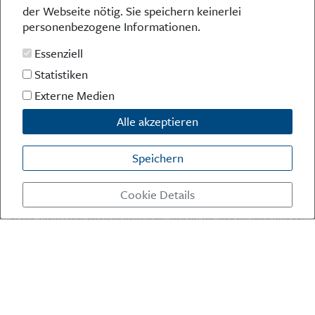
der Webseite nötig. Sie speichern keinerlei
Danzig und Westpreußen
personenbezogene Informationen.
Bücher
Essenziell
Statistiken
Externe Medien
Alle akzeptieren
Kontakt
Impressum
Datenschutz
Speichern
Cookie Details
Die Preußische Allgemeine Zeitung (PAZ) ist eine einzigartige Stimme
in der deutschen Medienlandschaft. Woche für Woche berichtet sie
powered by webEdition CMS
über das aktuelle Zeitgeschehen in Politik, Kultur und Wirtschaft und
bezieht zu den grundlegenden Entwicklungen unserer Gesellschaft
Stellung. In ihrer Arbeit fühlt sich die Redaktion dem traditionellen
preußischen Wertekanon verpflichtet: Das alte Preußen stand und
steht für religiöse und weltanschauliche Toleranz, für Heimatliebe
und Weltoffenheit, für Rechtstaatlichkeit und intellektuelle
Redlichkeit sowie nicht zuletzt für ein von der Vernunft geleitetes