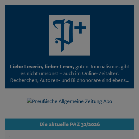
Liebe Leserin, lieber Leser,
guten Journalismus gibt
es nicht umsonst – auch im Online-Zeitalter.
Recherchen, Autoren- und Bildhonorare sind ebenso
mit Kosten verbunden wie die Programmierung
unserer Webseite. Deshalb sind viele PAZ-Artikel –
wie inzwischen bei den meisten Medien – nur noch
für Abonnenten lesbar.
Die aktuelle PAZ 32/2026