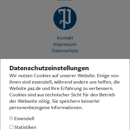
Kontakt
Impressum
Datenschutz
Datenschutzeinstellungen
Die Preußische Allgemeine Zeitung (PAZ) ist eine einzigartige Stimme
Wir nutzen Cookies auf unserer Website. Einige von
in der deutschen Medienlandschaft. Woche für Woche berichtet sie
ihnen sind essenziell, während andere uns helfen, die
über das aktuelle Zeitgeschehen in Politik, Kultur und Wirtschaft und
bezieht zu den grundlegenden Entwicklungen unserer Gesellschaft
Website paz.de und Ihre Erfahrung zu verbessern.
Stellung. In ihrer Arbeit fühlt sich die Redaktion dem traditionellen
Cookies sind aus technischer Sicht für den Betrieb
preußischen Wertekanon verpflichtet: Das alte Preußen stand und
der Webseite nötig. Sie speichern keinerlei
steht für religiöse und weltanschauliche Toleranz, für Heimatliebe
personenbezogene Informationen.
und Weltoffenheit, für Rechtstaatlichkeit und intellektuelle
Redlichkeit sowie nicht zuletzt für ein von der Vernunft geleitetes
Essenziell
Handeln in allen Bereichen der Gesellschaft. In diesem Sinne pflegt
die PAZ eine offene Debattenkultur, die gleichermaßen den eigenen
Statistiken