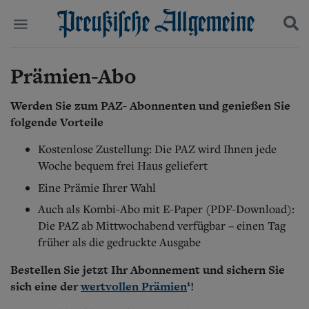
Prämien-Abo
Politik
Suchen und finden
Kultur
Wirtschaft
Werden Sie zum PAZ- Abonnenten und genießen Sie
Panorama
folgende Vorteile
Gesellschaft
Leben
Kostenlose Zustellung: Die PAZ wird Ihnen jede
Geschichte
Woche bequem frei Haus geliefert
Ostpreußen
Eine Prämie Ihrer Wahl
Pommern
Berlin-Brandenburg
Auch als Kombi-Abo mit E-Paper (PDF-Download):
Schlesien
Die PAZ ab Mittwochabend verfügbar – einen Tag
Danzig und Westpreußen
früher als die gedruckte Ausgabe
Bücher
Bestellen Sie jetzt Ihr Abonnement und sichern Sie
Start
1
sich eine der
wertvollen Prämien
!
Wer wir sind