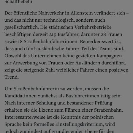
Aktuelle Ausgabe
Schalthebeln.
Abonnenten-Login
Der öffentliche Nahverkehr in Allenstein verändert sich –
Abonnent werden
Abo Prämien
und das nicht nur technologisch, sondern auch
Archiv
gesellschaftlich. Die städtischen Verkehrsbetriebe
Mediadaten
beschäftigen derzeit 219 Busfahrer, darunter 28 Frauen
sowie 18 Straßenbahnfahrerinnen.
Bemerkenswert ist,
Kontakt
dass auch fünf ausländische Fahrer Teil des Teams sind.
Impressum
Obwohl das Unternehmen keine gezielten Kampagnen
Datenschutz
zur Anwerbung von Frauen oder Ausländern durchführt,
zeigt die steigende Zahl weiblicher Fahrer einen positiven
Trend.
Um Straßenbahnfahrerin zu werden, müssen die
Kandidatinnen zunächst als Busfahrerinnen tätig sein.
Nach interner Schulung und bestandener Prüfung
erhalten sie die Lizenz zum Führen einer Straßenbahn.
Interessanterweise ist die Kenntnis der polnischen
Sprache kein formelles Einstellungskriterium, wird
jedoch zumindest auf grundlegender Ebene für den