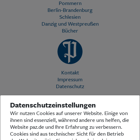
Pommern
Berlin-Brandenburg
Schlesien
Danzig und Westpreußen
Bücher
Kontakt
Impressum
Datenschutz
Datenschutzeinstellungen
Die Preußische Allgemeine Zeitung (PAZ) ist eine einzigartige Stimme
Wir nutzen Cookies auf unserer Website. Einige von
in der deutschen Medienlandschaft. Woche für Woche berichtet sie
ihnen sind essenziell, während andere uns helfen, die
über das aktuelle Zeitgeschehen in Politik, Kultur und Wirtschaft und
bezieht zu den grundlegenden Entwicklungen unserer Gesellschaft
Website paz.de und Ihre Erfahrung zu verbessern.
Stellung. In ihrer Arbeit fühlt sich die Redaktion dem traditionellen
Cookies sind aus technischer Sicht für den Betrieb
preußischen Wertekanon verpflichtet: Das alte Preußen stand und