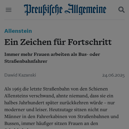
Politik
Allenstein
Suchen und finden
Kultur
Ein Zeichen für Fortschritt
Wirtschaft
Panorama
Immer mehr Frauen arbeiten als Bus- oder
Gesellschaft
Straßenbahnfahrer
Leben
Geschichte
Ostpreußen
Dawid Kazanski
24.06.2025
Pommern
Berlin-Brandenburg
Als 1965 die letzte Straßenbahn von den Schienen
Schlesien
Allensteins verschwand, ahnte niemand, dass sie ein
Danzig und Westpreußen
halbes Jahrhundert später zurückkehren würde – nur
Bücher
moderner und leiser. Heutzutage sitzen nicht nur
Männer in den Fahrerkabinen von Straßenbahnen und
Start
Wer wir sind
Bussen, immer häufiger sitzen Frauen an den