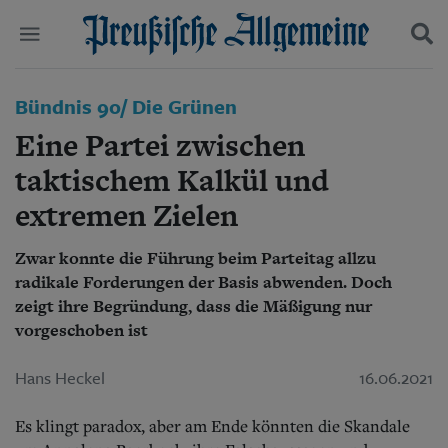
Politik
Bündnis 90/ Die Grünen
Suchen und finden
Kultur
Eine Partei zwischen
Wirtschaft
Panorama
taktischem Kalkül und
Gesellschaft
extremen Zielen
Leben
Geschichte
Ostpreußen
Zwar konnte die Führung beim Parteitag allzu
Pommern
radikale Forderungen der Basis abwenden. Doch
Berlin-Brandenburg
zeigt ihre Begründung, dass die Mäßigung nur
Schlesien
vorgeschoben ist
Danzig und Westpreußen
Bücher
Hans Heckel
16.06.2021
Start
Es klingt paradox, aber am Ende könnten die Skandale
Wer wir sind