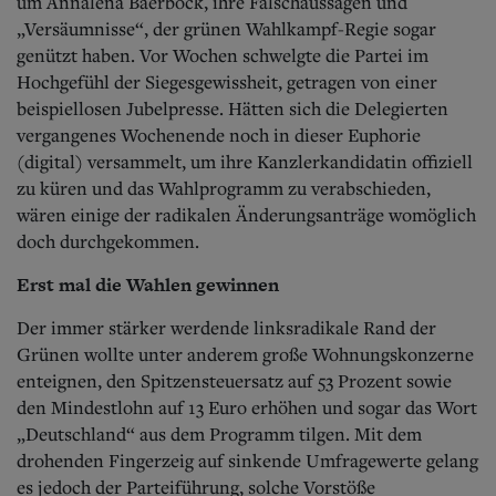
Aktuelle Ausgabe
um Annalena Baerbock, ihre Falschaussagen und
Abonnenten-Login
„Versäumnisse“, der grünen Wahlkampf-Regie sogar
Abonnent werden
genützt haben. Vor Wochen schwelgte die Partei im
Abo Prämien
Hochgefühl der Siegesgewissheit, getragen von einer
Archiv
beispiellosen Jubelpresse. Hätten sich die Delegierten
Mediadaten
vergangenes Wochenende noch in dieser Euphorie
(digital) versammelt, um ihre Kanzlerkandidatin offiziell
Kontakt
zu küren und das Wahlprogramm zu verabschieden,
Impressum
Datenschutz
wären einige der radikalen Änderungsanträge womöglich
doch durchgekommen.
Erst mal die Wahlen gewinnen
Der immer stärker werdende linksradikale Rand der
Grünen wollte unter anderem große Wohnungskonzerne
enteignen, den Spitzensteuersatz auf 53 Prozent sowie
den Mindestlohn auf 13 Euro erhöhen und sogar das Wort
„Deutschland“ aus dem Programm tilgen. Mit dem
drohenden Fingerzeig auf sinkende Umfragewerte gelang
es jedoch der Parteiführung, solche Vorstöße