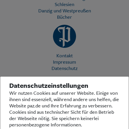
Schlesien
Danzig und Westpreußen
Bücher
Kontakt
Impressum
Datenschutz
Datenschutzeinstellungen
Die Preußische Allgemeine Zeitung (PAZ) ist eine einzigartige Stimme
Wir nutzen Cookies auf unserer Website. Einige von
in der deutschen Medienlandschaft. Woche für Woche berichtet sie
ihnen sind essenziell, während andere uns helfen, die
über das aktuelle Zeitgeschehen in Politik, Kultur und Wirtschaft und
bezieht zu den grundlegenden Entwicklungen unserer Gesellschaft
Website paz.de und Ihre Erfahrung zu verbessern.
Stellung. In ihrer Arbeit fühlt sich die Redaktion dem traditionellen
Cookies sind aus technischer Sicht für den Betrieb
preußischen Wertekanon verpflichtet: Das alte Preußen stand und
der Webseite nötig. Sie speichern keinerlei
steht für religiöse und weltanschauliche Toleranz, für Heimatliebe
personenbezogene Informationen.
und Weltoffenheit, für Rechtstaatlichkeit und intellektuelle