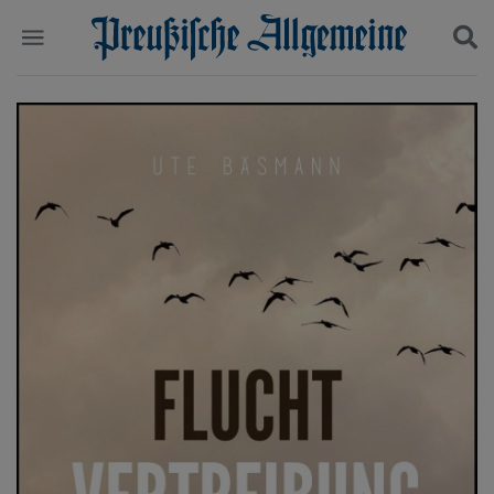
Politik
Suchen und finden
Kultur
Wirtschaft
Panorama
Gesellschaft
Leben
Geschichte
Ostpreußen
Pommern
Berlin-Brandenburg
Schlesien
Danzig und Westpreußen
Bücher
Start
Wer wir sind