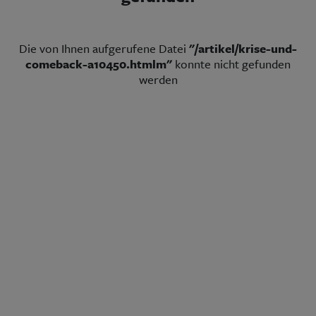
Aktuelle Ausgabe
Abonnenten-Login
Abonnent werden
Abo Prämien
Die von Ihnen aufgerufene Datei
"/artikel/krise-und-
Archiv
comeback-a10450.htmlm"
konnte nicht gefunden
Mediadaten
werden
Kontakt
Impressum
Datenschutz