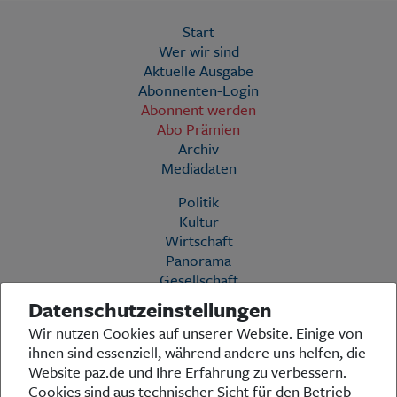
Start
Wer wir sind
Aktuelle Ausgabe
Abonnenten-Login
Abonnent werden
Abo Prämien
Archiv
Mediadaten
Politik
Kultur
Wirtschaft
Panorama
Gesellschaft
Leben
Datenschutzeinstellungen
Geschichte
Wir nutzen Cookies auf unserer Website. Einige von
Ostpreußen
ihnen sind essenziell, während andere uns helfen, die
Pommern
Website paz.de und Ihre Erfahrung zu verbessern.
Berlin-Brandenburg
Cookies sind aus technischer Sicht für den Betrieb
Schlesien