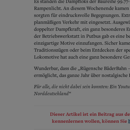
Es standen die Dampfloks der Baureihe 99.77-
Rampenlicht. An diesem Wochenende kamen m
sorgten für eindrucksvolle Begegnungen. Ext
planmäßigen Verkehr mit eingesetzt. Ausgewä
doppelter Dampfkraft, ein ganz besonderes E
der Betriebswerkstatt in Putbus gab es eine 
einzigartige Motive einzufangen. Sicher kamen
Traditionszügen oder beim Entdecken der spe
Lokomotive hat auch eine ganz besondere Ges
Wunderbar, dass die „Rügensche BäderBahn –
ermöglicht, das ganze Jahr über nostalgische
Für alle, die nicht dabei sein konnten: Ein You
Norddeutschland“
Dieser Artikel ist ein Beitrag aus 
kennenlernen wollen, können Sie