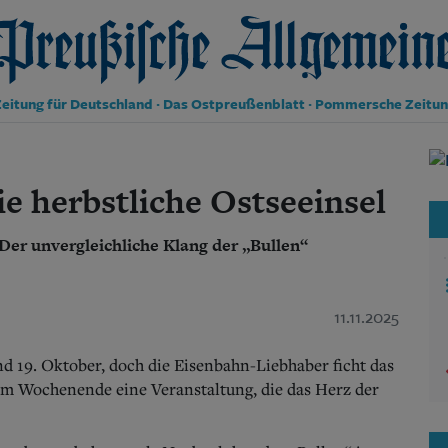
reußische Allgemeine Zeitung
eitung für Deutschland · Das Ostpreußenblatt · Pommersche Zeitu
Politik
Kultur
e herbstliche Ostseeinsel
Wirtschaft
Panorama
Der unvergleichliche Klang der „Bullen“
Gesellschaft
Leben
Geschichte
Ostpreußen
11.11.2025
Pommern
Berlin-Brandenburg
d 19. Oktober, doch die Eisenbahn-Liebhaber ficht das
Schlesien
em Wochenende eine Veranstaltung, die das Herz der
Danzig und Westpreußen
Bücher