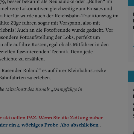
79, besser bekannt als Neubauloks oder „Bullen“ im
ehrere Lokomotiven gleichzeitig zum Einsatz und
ra hierfür wurde auch der Reichsbahn-Traditionszug im
hlte Züge fuhren sogar mit Vorspann, also mit
rlebnis! Auch an die Fotofreunde wurde gedacht. Vor
besondere Fotoaufstellung der Loks, perfekt um
 alle auf ihre Kosten, egal ob als Mitfahrer in den
ziellen faszinierenden Technik. Denn jede
chichte zu erzählen.
 Rasender Roland“ es auf ihrer Kleinbahnstrecke
 Bahnfahrten zu erleben.
tube Mitschnitt des Kanals „Dampfzüge in
der aktuellen PAZ. Wenn Sie die Zeitung näher
.
hier ein 4-wöchiges Probe-Abo abschließen