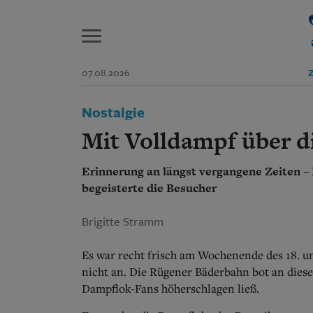
P
07.08.2026
Z
Start
Nostalgie
Suchen und finden
Wer wir sind
Mit Volldampf über di
Aktuelle Ausgabe
Abonnenten-Login
Erinnerung an längst vergangene Zeiten – 
Abonnent werden
Abo Prämien
begeisterte die Besucher
Archiv
Mediadaten
Brigitte Stramm
Es war recht frisch am Wochenende des 18. un
nicht an. Die Rügener Bäderbahn bot an dies
Dampflok-Fans höherschlagen ließ.