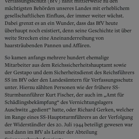
Aktuelle Ausgabe
Verfassungsschutz (BfV) zählt mittlerweile zu den
Abonnenten-Login
mächtigsten Behörden unseres Landes mit erheblichem
Abonnent werden
gesellschaftlichen Einfluss, der immer weiter wächst.
Abo Prämien
Dabei grenzt es an ein Wunder, dass das BfV heute
Archiv
überhaupt noch existiert, denn seine Geschichte ist über
Mediadaten
weite Strecken eine Aneinanderreihung von
haarsträubenden Pannen und Affären.
Kontakt
Impressum
So kamen anfangs mehrere hundert ehemalige
Datenschutz
Mitarbeiter aus dem Reichssicherheitshauptamt sowie
der Gestapo und dem Sicherheitsdienst des Reichsführers
SS im BfV oder den Landesämtern für Verfassungsschutz
unter.
Hierzu zählten Personen wie der frühere SS-
Sturmbannführer Kurt Fischer, der auch im „Amt für
Schädlingsbekämpfung“ des Vernichtungslagers
Auschwitz „gedient“ hatte, oder Richard Gerken, welcher
im Range eines SS-Hauptsturmführers an der Verfolgung
der Widerständler des 20. Juli 1944 beteiligt gewesen war
und dann im BfV als Leiter der Abteilung