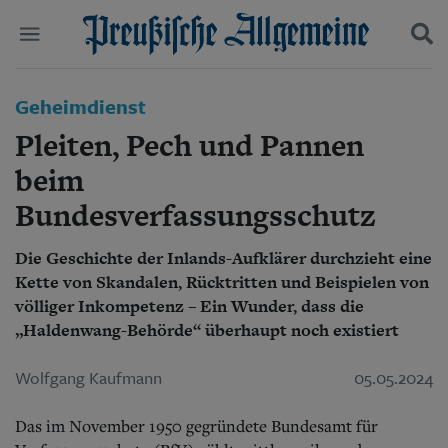
Politik
Geheimdienst
Suchen und finden
Kultur
Pleiten, Pech und Pannen
Wirtschaft
Panorama
beim
Gesellschaft
Bundesverfassungsschutz
Leben
Geschichte
Ostpreußen
Die Geschichte der Inlands-Aufklärer durchzieht eine
Pommern
Kette von Skandalen, Rücktritten und Beispielen von
Berlin-Brandenburg
völliger Inkompetenz – Ein Wunder, dass die
Schlesien
„Haldenwang-Behörde“ überhaupt noch existiert
Danzig und Westpreußen
Bücher
Wolfgang Kaufmann
05.05.2024
Start
Das im November 1950 gegründete Bundesamt für
Wer wir sind