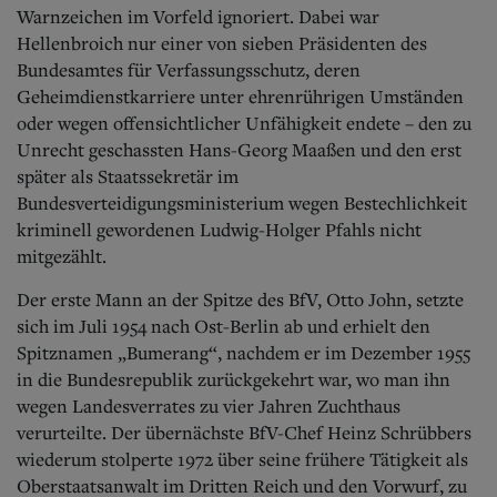
Warnzeichen im Vorfeld ignoriert. Dabei war
Hellenbroich nur einer von sieben Präsidenten des
Bundesamtes für Verfassungsschutz, deren
Geheimdienstkarriere unter ehrenrührigen Umständen
oder wegen offensichtlicher Unfähigkeit endete – den zu
Unrecht geschassten Hans-Georg Maaßen und den erst
später als Staatssekretär im
Bundesverteidigungsministerium wegen Bestechlichkeit
kriminell gewordenen Ludwig-Holger Pfahls nicht
mitgezählt.
Der erste Mann an der Spitze des BfV, Otto John, setzte
sich im Juli 1954 nach Ost-Berlin ab und erhielt den
Spitznamen „Bumerang“, nachdem er im Dezember 1955
in die Bundesrepublik zurückgekehrt war, wo man ihn
wegen Landesverrates zu vier Jahren Zuchthaus
verurteilte.
Der übernächste BfV-Chef Heinz Schrübbers
wiederum stolperte 1972 über seine frühere Tätigkeit als
Oberstaatsanwalt im Dritten Reich und den Vorwurf, zu