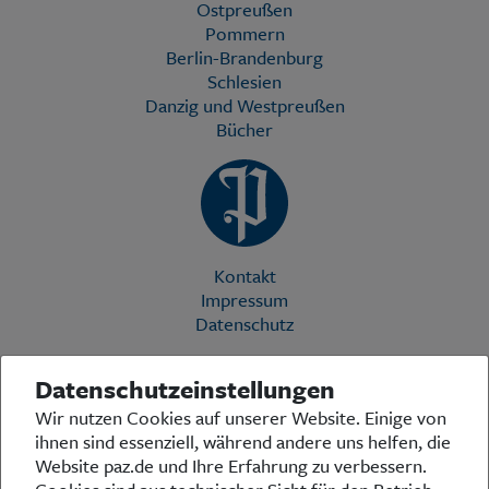
Ostpreußen
Pommern
Berlin-Brandenburg
Schlesien
Danzig und Westpreußen
Bücher
Kontakt
Impressum
Datenschutz
Datenschutzeinstellungen
Die Preußische Allgemeine Zeitung (PAZ) ist eine einzigartige Stimme
Wir nutzen Cookies auf unserer Website. Einige von
in der deutschen Medienlandschaft. Woche für Woche berichtet sie
ihnen sind essenziell, während andere uns helfen, die
über das aktuelle Zeitgeschehen in Politik, Kultur und Wirtschaft und
bezieht zu den grundlegenden Entwicklungen unserer Gesellschaft
Website paz.de und Ihre Erfahrung zu verbessern.
Stellung. In ihrer Arbeit fühlt sich die Redaktion dem traditionellen