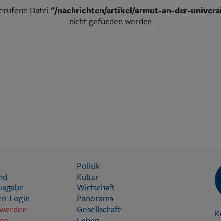
gerufene Datei
"/nachrichten/artikel/armut-an-der-univers
nicht gefunden werden
Politik
nd
Kultur
Ausgabe
Wirtschaft
n-Login
Panorama
 werden
Gesellschaft
K
ien
Leben