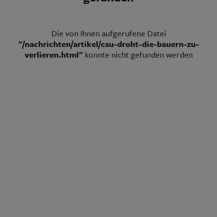
Aktuelle Ausgabe
Abonnenten-Login
Abonnent werden
Abo Prämien
Die von Ihnen aufgerufene Datei
Archiv
"/nachrichten/artikel/csu-droht-die-bauern-zu-
Mediadaten
verlieren.html"
konnte nicht gefunden werden
Kontakt
Impressum
Datenschutz