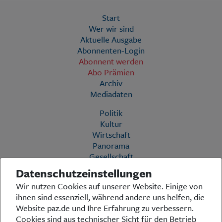
Start
Wer wir sind
Aktuelle Ausgabe
Abonnenten-Login
Abonnent werden
Abo Prämien
Archiv
Mediadaten
Politik
Kultur
Wirtschaft
Panorama
Gesellschaft
Leben
Datenschutzeinstellungen
Geschichte
Wir nutzen Cookies auf unserer Website. Einige von
Ostpreußen
ihnen sind essenziell, während andere uns helfen, die
Pommern
Website paz.de und Ihre Erfahrung zu verbessern.
Berlin-Brandenburg
Cookies sind aus technischer Sicht für den Betrieb
Schlesien