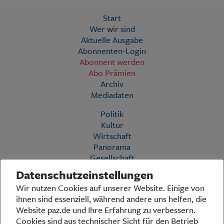
Start
Wer wir sind
Aktuelle Ausgabe
Abonnenten-Login
Abonnent werden
Abo Prämien
Archiv
Mediadaten
Politik
Kultur
Wirtschaft
Panorama
Gesellschaft
Leben
Datenschutzeinstellungen
Geschichte
Wir nutzen Cookies auf unserer Website. Einige von
Ostpreußen
ihnen sind essenziell, während andere uns helfen, die
Pommern
Website paz.de und Ihre Erfahrung zu verbessern.
Berlin-Brandenburg
Cookies sind aus technischer Sicht für den Betrieb
Schlesien