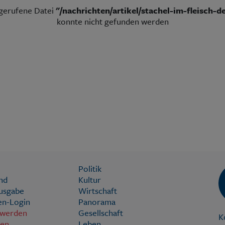
fgerufene Datei
"/nachrichten/artikel/stachel-im-fleisch-
konnte nicht gefunden werden
Politik
nd
Kultur
Ausgabe
Wirtschaft
n-Login
Panorama
 werden
Gesellschaft
K
ien
Leben