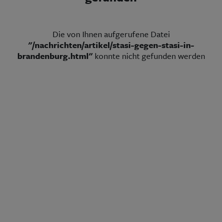
Aktuelle Ausgabe
Abonnenten-Login
Abonnent werden
Abo Prämien
Die von Ihnen aufgerufene Datei
Archiv
"/nachrichten/artikel/stasi-gegen-stasi-in-
Mediadaten
brandenburg.html"
konnte nicht gefunden werden
Kontakt
Impressum
Datenschutz