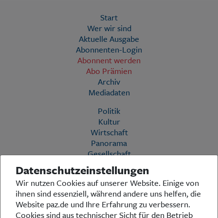
Start
Wer wir sind
Aktuelle Ausgabe
Abonnenten-Login
Abonnent werden
Abo Prämien
Archiv
Mediadaten
Politik
Kultur
Wirtschaft
Panorama
Gesellschaft
Leben
Datenschutzeinstellungen
Geschichte
Wir nutzen Cookies auf unserer Website. Einige von
Ostpreußen
ihnen sind essenziell, während andere uns helfen, die
Pommern
Website paz.de und Ihre Erfahrung zu verbessern.
Berlin-Brandenburg
Cookies sind aus technischer Sicht für den Betrieb
Schlesien