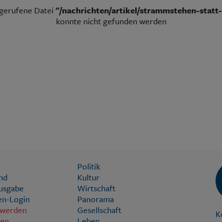
fgerufene Datei
"/nachrichten/artikel/strammstehen-statt
konnte nicht gefunden werden
Politik
nd
Kultur
Ausgabe
Wirtschaft
n-Login
Panorama
 werden
Gesellschaft
K
ien
Leben