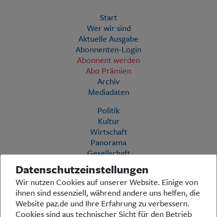
Start
Wer wir sind
Aktuelle Ausgabe
Abonnenten-Login
Abonnent werden
Abo Prämien
Archiv
Mediadaten
Politik
Kultur
Wirtschaft
Panorama
Gesellschaft
Leben
Datenschutzeinstellungen
Geschichte
Wir nutzen Cookies auf unserer Website. Einige von
Ostpreußen
ihnen sind essenziell, während andere uns helfen, die
Pommern
Website paz.de und Ihre Erfahrung zu verbessern.
Berlin-Brandenburg
Cookies sind aus technischer Sicht für den Betrieb
Schlesien