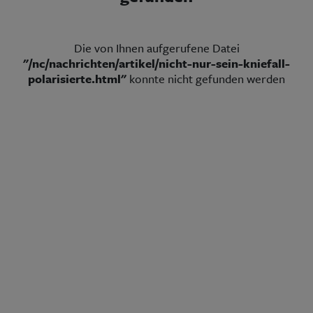
Aktuelle Ausgabe
Abonnenten-Login
Abonnent werden
Abo Prämien
Die von Ihnen aufgerufene Datei
Archiv
"/nc/nachrichten/artikel/nicht-nur-sein-kniefall-
Mediadaten
polarisierte.html"
konnte nicht gefunden werden
Kontakt
Impressum
Datenschutz