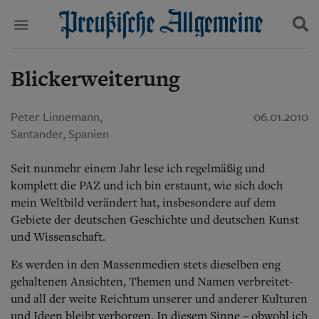
Blickerweiterung
Politik
Suchen und finden
Kultur
Wirtschaft
Peter Linnemann,
06.01.2010
Panorama
Santander, Spanien
Gesellschaft
Leben
Geschichte
Seit nunmehr einem Jahr lese ich regelmäßig und
Ostpreußen
komplett die PAZ und ich bin erstaunt, wie sich doch
Pommern
mein Weltbild verändert hat, insbesondere auf dem
Berlin-Brandenburg
Gebiete der deutschen Geschichte und deutschen Kunst
Schlesien
und Wissenschaft.
Danzig und Westpreußen
Bücher
Es werden in den Massenmedien stets dieselben eng
gehaltenen Ansichten, Themen und Namen verbreitet-
Start
und all der weite Reichtum unserer und anderer Kulturen
Wer wir sind
und Ideen bleibt verborgen. In diesem Sinne – obwohl ich