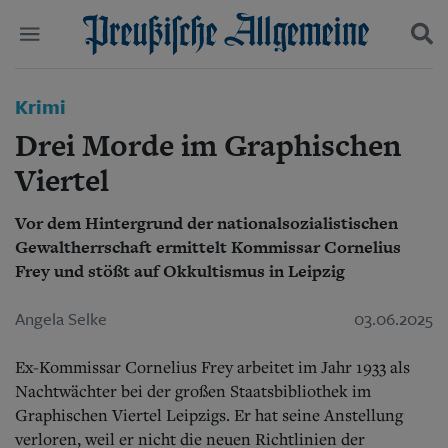
Politik
Krimi
Suchen und finden
Kultur
Drei Morde im Graphischen
Wirtschaft
Panorama
Viertel
Gesellschaft
Leben
Vor dem Hintergrund der nationalsozialistischen
Geschichte
Gewaltherrschaft ermittelt Kommissar Cornelius
Ostpreußen
Frey und stößt auf Okkultismus in Leipzig
Pommern
Berlin-Brandenburg
Angela Selke
03.06.2025
Schlesien
Danzig und Westpreußen
Bücher
Ex-Kommissar Cornelius Frey arbeitet im Jahr 1933 als
Nachtwächter bei der großen Staatsbibliothek im
Start
Graphischen Viertel Leipzigs. Er hat seine Anstellung
Wer wir sind
verloren, weil er nicht die neuen Richtlinien der