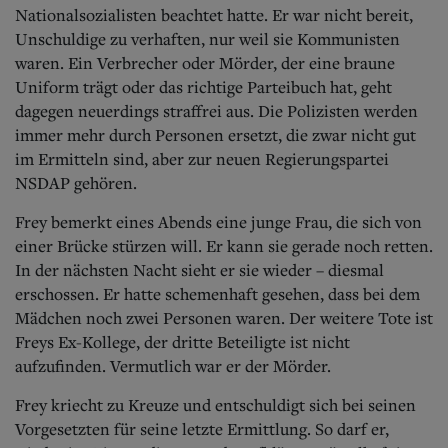
Aktuelle Ausgabe
Nationalsozialisten beachtet hatte. Er war nicht bereit,
Abonnenten-Login
Unschuldige zu verhaften, nur weil sie Kommunisten
Abonnent werden
waren. Ein Verbrecher oder Mörder, der eine braune
Abo Prämien
Uniform trägt oder das richtige Parteibuch hat, geht
Archiv
Mediadaten
dagegen neuerdings straffrei aus. Die Polizisten werden
immer mehr durch Personen ersetzt, die zwar nicht gut
Kontakt
im Ermitteln sind, aber zur neuen Regierungspartei
Impressum
NSDAP gehören.
Datenschutz
Frey bemerkt eines Abends eine junge Frau, die sich von
einer Brücke stürzen will. Er kann sie gerade noch retten.
In der nächsten Nacht sieht er sie wieder – diesmal
erschossen. Er hatte schemenhaft gesehen, dass bei dem
Mädchen noch zwei Personen waren.
Der weitere Tote ist
Freys Ex-Kollege, der dritte Beteiligte ist nicht
aufzufinden. Vermutlich war er der Mörder.
Frey kriecht zu Kreuze und entschuldigt sich bei seinen
Vorgesetzten für seine letzte Ermittlung. So darf er,