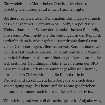
Aktuelle Ausgabe
Ein zweieinhalb Meter hoher Obelisk, der ebenso
Abonnenten-Login
prächtig wie monumental in den Himmel ragte.
Abonnent werden
Abo Prämien
Bei dieser und weiteren Denkmaleinweihungen war auch
Archiv
das Reichsbanner „Schwarz-Rot-Gold“, ein politischer
Mediadaten
Wehrverband zum Schutz der demokratischen Republik,
Kontakt
anwesend. Denn nicht alle Einweihungen in der Republik
Impressum
verliefen damals störungsfrei. Ärger drohte damals von
Datenschutz
vielen Gruppierungen, allen voran von Kommunisten wie
von den Nationalsozialisten.
Und mittendrin die Männer
vom Reichsbanner. Allesamt überzeugte Demokraten, die
sich seit ihrer Gründung im Jahr 1924 in einem der SPD
nahestehenden Verband zusammengeschlossen hatten,
um sich dem Ziel zu widmen, die Demokratie in
Deutschland zu schützen. Eine Aufgabe, die sich diese
Vereinigung sogar bis heute auf die Fahne geschrieben
hat und die immer noch in ihrem Bestreben aktiv ist.
Wie wichtig und wertvoll die selbst gestellte Aufgabe war,