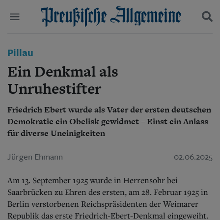
Politik
Pillau
Suchen und finden
Kultur
Ein Denkmal als
Wirtschaft
Panorama
Unruhestifter
Gesellschaft
Leben
Friedrich Ebert wurde als Vater der ersten deutschen
Geschichte
Demokratie ein Obelisk gewidmet – Einst ein Anlass
Ostpreußen
für diverse Uneinigkeiten
Pommern
Berlin-Brandenburg
Jürgen Ehmann
02.06.2025
Schlesien
Danzig und Westpreußen
Bücher
Am 13. September 1925 wurde in Herrensohr bei
Saarbrücken zu Ehren des ersten, am 28. Februar 1925 in
Start
Berlin verstorbenen Reichspräsidenten der Weimarer
Wer wir sind
Republik das erste Friedrich-Ebert-Denkmal eingeweiht.