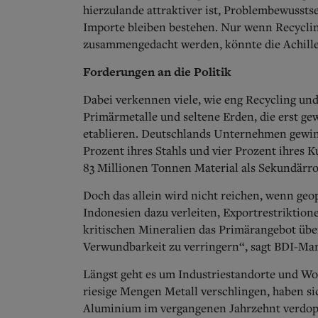
hierzulande attraktiver ist, Problembewussts
Importe bleiben bestehen. Nur wenn Recycling
zusammengedacht werden, könnte die Achilles
Forderungen an die Politik
Dabei verkennen viele, wie eng Recycling un
Primärmetalle und seltene Erden, die erst ge
etablieren. Deutschlands Unternehmen gewi
Prozent ihres Stahls und vier Prozent ihres K
83 Millionen Tonnen Material als Sekundärro
Doch das allein wird nicht reichen, wenn geo
Indonesien dazu verleiten, Exportrestriktion
kritischen Mineralien das Primärangebot über
Verwundbarkeit zu verringern“, sagt BDI-Ma
Längst geht es um Industriestandorte und Wo
riesige Mengen Metall verschlingen, haben si
Aluminium im vergangenen Jahrzehnt verdopp