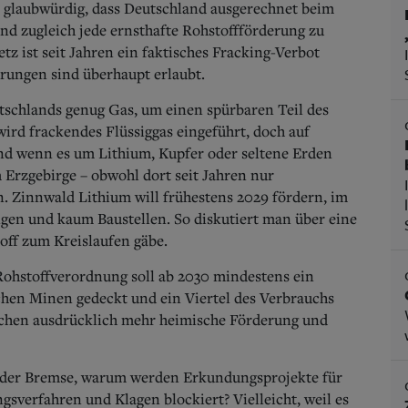
 es glaubwürdig, dass Deutschland ausgerechnet beim
nd zugleich jede ernsthafte Rohstoffförderung zu
z ist seit Jahren ein faktisches Fracking-Verbot
hrungen sind überhaupt erlaubt.
tschlands genug Gas, um einen spürbaren Teil des
ird frackendes Flüssiggas eingeführt, doch auf
nd wenn es um Lithium, Kupfer oder seltene Erden
m Erzgebirge – obwohl dort seit Jahren nur
 Zinnwald Lithium will frühestens 2029 fördern, im
gen und kaum Baustellen. So diskutiert man über eine
toff zum Kreislaufen gäbe.
ohstoffverordnung soll ab 2030 mindestens ein
chen Minen gedeckt und ein Viertel des Verbrauchs
schen ausdrücklich mehr heimische Förderung und
 der Bremse, warum werden Erkundungsprojekte für
verfahren und Klagen blockiert? Vielleicht, weil es