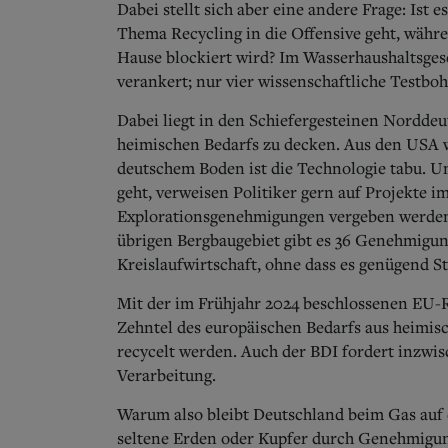
Dabei stellt sich aber eine andere Frage: Ist
Thema Recycling in die Offensive geht, währe
Hause blockiert wird? Im Wasserhaushaltsgeset
verankert; nur vier wissenschaftliche Testbo
Dabei liegt in den Schiefergesteinen Norddeu
heimischen Bedarfs zu decken. Aus den USA w
deutschem Boden ist die Technologie tabu. U
geht, verweisen Politiker gern auf Projekte i
Explorationsgenehmigungen vergeben werden.
übrigen Bergbaugebiet gibt es 36 Genehmigun
Kreislaufwirtschaft, ohne dass es genügend S
Mit der im Frühjahr 2024 beschlossenen EU-R
Zehntel des europäischen Bedarfs aus heimis
recycelt werden. Auch der BDI fordert inzwi
Verarbeitung.
Warum also bleibt Deutschland beim Gas auf
seltene Erden oder Kupfer durch Genehmigungs