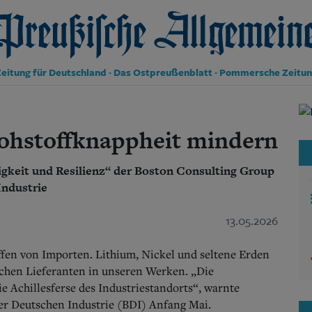
reußische Allgemeine Zeitung
eitung für Deutschland · Das Ostpreußenblatt · Pommersche Zeitu
Politik
Kultur
Rohstoffknappheit mindern
Wirtschaft
Panorama
keit und Resilienz“ der Boston Consulting Group
Gesellschaft
Leben
Industrie
Geschichte
Ostpreußen
13.05.2026
Pommern
Berlin-Brandenburg
ffen von Importen. Lithium, Nickel und seltene Erden
Schlesien
schen Lieferanten in unseren Werken. „Die
Danzig und Westpreußen
ie Achillesferse des Industriestandorts“, warnte
Bücher
r Deutschen Industrie (BDI) Anfang Mai.