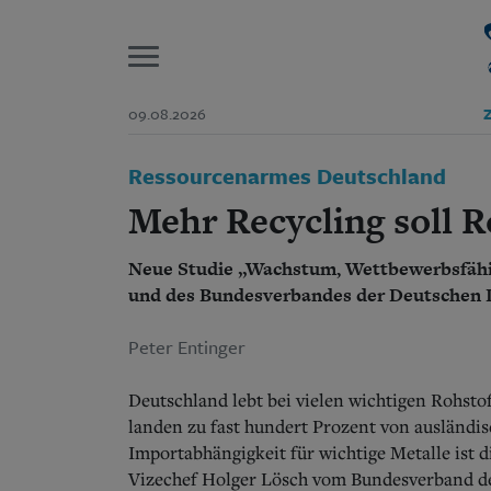
P
09.08.2026
Z
Start
Ressourcenarmes Deutschland
Suchen und finden
Wer wir sind
Mehr Recycling soll 
Aktuelle Ausgabe
Abonnenten-Login
Neue Studie „Wachstum, Wettbewerbsfähig
Abonnent werden
Abo Prämien
und des Bundesverbandes der Deutschen 
Archiv
Mediadaten
Peter Entinger
Deutschland lebt bei vielen wichtigen Rohsto
landen zu fast hundert Prozent von ausländi
Importabhängigkeit für wichtige Metalle ist d
Vizechef Holger Lösch vom Bundesverband de