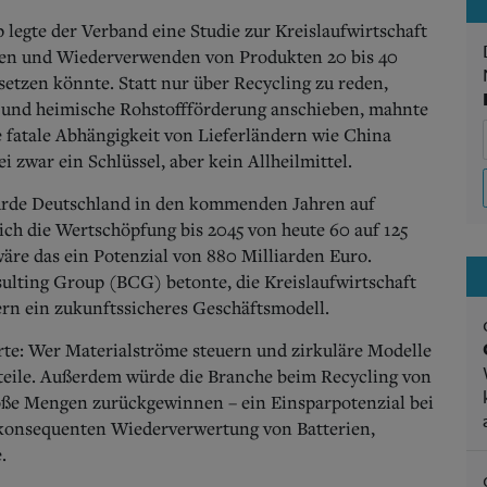
egte der Verband eine Studie zur Kreislaufwirtschaft
eiten und Wiederverwenden von Produkten 20 bis 40
setzen könnte. Statt nur über Recycling zu reden,
en und heimische Rohstoffförderung anschieben, mahnte
e fatale Abhängigkeit von Lieferländern wie China
ei zwar ein Schlüssel, aber kein Allheilmittel.
Würde Deutschland in den kommenden Jahren auf
ich die Wertschöpfung bis 2045 von heute 60 auf 125
wäre das ein Potenzial von 880 Milliarden Euro.
ulting Group (BCG) betonte, die Kreislaufwirtschaft
ern ein zukunftssicheres Geschäftsmodell.
te: Wer Materialströme steuern und zirkuläre Modelle
rteile. Außerdem würde die Branche beim Recycling von
oße Mengen zurückgewinnen – ein Einsparpotenzial bei
r konsequenten Wiederverwertung von Batterien,
.