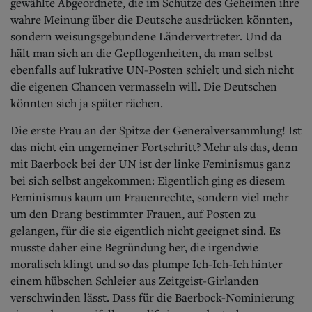
Aktuelle Ausgabe
gewählte Abgeordnete, die im Schutze des Geheimen ihre
Abonnenten-Login
wahre Meinung über die Deutsche ausdrücken könnten,
Abonnent werden
sondern weisungsgebundene Ländervertreter. Und da
Abo Prämien
hält man sich an die Gepflogenheiten, da man selbst
Archiv
ebenfalls auf lukrative UN-Posten schielt und sich nicht
Mediadaten
die eigenen Chancen vermasseln will. Die Deutschen
könnten sich ja später rächen.
Kontakt
Impressum
Die erste Frau an der Spitze der Generalversammlung! Ist
Datenschutz
das nicht ein ungemeiner Fortschritt? Mehr als das, denn
mit Baerbock bei der UN ist der linke Feminismus ganz
bei sich selbst angekommen: Eigentlich ging es diesem
Feminismus kaum um Frauenrechte, sondern viel mehr
um den Drang bestimmter Frauen, auf Posten zu
gelangen, für die sie eigentlich nicht geeignet sind. Es
musste daher eine Begründung her, die irgendwie
moralisch klingt und so das plumpe Ich-Ich-Ich hinter
einem hübschen Schleier aus Zeitgeist-Girlanden
verschwinden lässt. Dass für die Baerbock-Nominierung