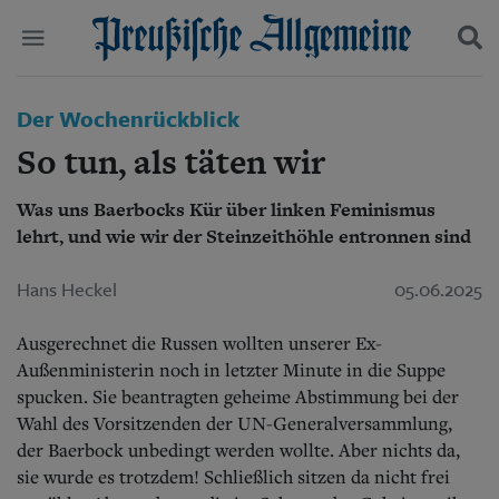
Politik
Der Wochenrückblick
Suchen und finden
Kultur
So tun, als täten wir
Wirtschaft
Panorama
Was uns Baerbocks Kür über linken Feminismus
Gesellschaft
lehrt, und wie wir der Steinzeithöhle entronnen sind
Leben
Geschichte
Ostpreußen
Hans Heckel
05.06.2025
Pommern
Berlin-Brandenburg
Ausgerechnet die Russen wollten unserer Ex-
Schlesien
Außenministerin noch in letzter Minute in die Suppe
Danzig und Westpreußen
spucken. Sie beantragten geheime Abstimmung bei der
Bücher
Wahl des Vorsitzenden der UN-Generalversammlung,
der Baerbock unbedingt werden wollte.
Aber nichts da,
Start
Wer wir sind
sie wurde es trotzdem! Schließlich sitzen da nicht frei