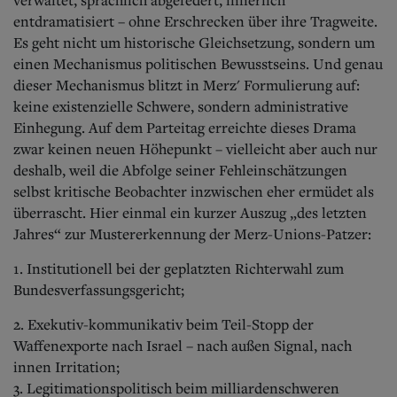
verwaltet, sprachlich abgefedert, innerlich
entdramatisiert – ohne Erschrecken über ihre Tragweite.
Es geht nicht um historische Gleichsetzung, sondern um
einen Mechanismus politischen Bewusstseins. Und genau
dieser Mechanismus blitzt in Merz' Formulierung auf:
keine existenzielle Schwere, sondern administrative
Einhegung. Auf dem Parteitag erreichte dieses Drama
zwar keinen neuen Höhepunkt – vielleicht aber auch nur
deshalb, weil die Abfolge seiner Fehleinschätzungen
selbst kritische Beobachter inzwischen eher ermüdet als
überrascht. Hier einmal ein kurzer Auszug „des letzten
Jahres“ zur Mustererkennung der Merz-Unions-Patz
er:
1. Institutionell bei der geplatzten Richterwahl zum
Bundesverfassungsgericht;
2. Exekutiv-kommunikativ beim Teil-Stopp der
Waffenexporte nach Israel – nach außen Signal, nach
innen Irritation;
3. Legitimationspolitisch beim milliardenschweren