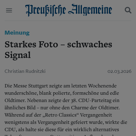
Politik
Meinung
Suchen und finden
Kultur
Starkes Foto – schwaches
Wirtschaft
Panorama
Signal
Gesellschaft
Leben
Christian Rudnitzki
02.03.2026
Geschichte
Ostpreußen
Pommern
Die Messe Stuttgart zeigte am letzten Wochenende
Berlin-Brandenburg
wunderschöne, blank polierte, formschöne und edle
Schlesien
Oldtimer. Nebenan zeigte der 38. CDU-Parteitag ein
Danzig und Westpreußen
ähnliches Bild – nur ohne den Charme der Oldtimer.
Bücher
Während auf der „Retro Classics“ Vergangenheit
wenigstens als Vergangenheit gefeiert wurde, wirkte die
Start
CDU, als halte sie diese für ein wirklich alternatives
Wer wir sind