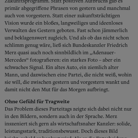
Aktuelle Ausgabe
Zukunftsprogramm. Statt positiven Aufbruchs gab es
Abonnenten-Login
primär abgegriffene Phrasen von gestern und manchmal
Abonnent werden
auch von vorgestern. Statt einer zukunftsträchtigen
Abo Prämien
Vision wurde ein bloßes, langweiliges und ideenloses
Archiv
Verwalten des Gestern geboten.
Fast schon jämmerlich
Mediadaten
und beklagenswert zugleich. Und als ob das nicht schon
schlimm genug wäre, ließ sich Bundeskanzler Friedrich
Kontakt
Merz quasi auch noch sinnbildlich im „Adenauer-
Impressum
Datenschutz
Mercedes“ fotografieren: ein starkes Foto – aber ein
schwaches Signal. Ein altes Auto, ein ziemlich alter
Mann, und dazwischen eine Partei, die nicht weiß, wohin
sie will, die zwischen gestern und vorgestern wankt und
damit nicht den Mut für das Morgen aufbringt.
Ohne Gefühl für Tragweite
Das Problem dieses Parteitags zeigte sich dabei nicht nur
in den Bildern, sondern auch in der Sprache. Merz
inszeniert sich gern als wirtschaftsnaher Kanzler: solide,
leistungsstark, traditionsbewusst. Doch dieses Bild