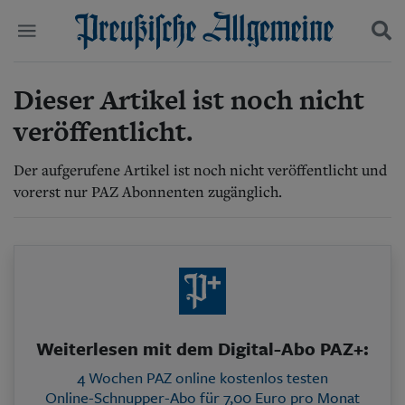
Dieser Artikel ist noch nicht
Politik
Suchen und finden
Kultur
veröffentlicht.
Wirtschaft
Panorama
Der aufgerufene Artikel ist noch nicht veröffentlicht und
Gesellschaft
vorerst nur PAZ Abonnenten zugänglich.
Leben
Geschichte
Ostpreußen
Pommern
Berlin-Brandenburg
Schlesien
Danzig und Westpreußen
Bücher
Weiterlesen mit dem Digital-Abo PAZ+:
Start
4 Wochen PAZ online kostenlos testen
Wer wir sind
Online-Schnupper-Abo für 7,00 Euro pro Monat