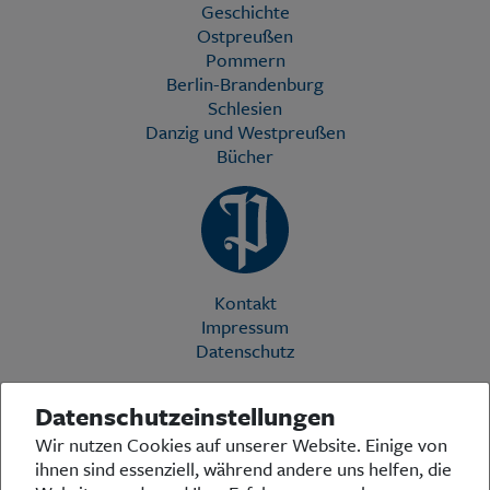
Geschichte
Ostpreußen
Pommern
Berlin-Brandenburg
Schlesien
Danzig und Westpreußen
Bücher
Kontakt
Impressum
Datenschutz
Datenschutzeinstellungen
Die Preußische Allgemeine Zeitung (PAZ) ist eine einzigartige Stimme
Wir nutzen Cookies auf unserer Website. Einige von
in der deutschen Medienlandschaft. Woche für Woche berichtet sie
ihnen sind essenziell, während andere uns helfen, die
über das aktuelle Zeitgeschehen in Politik, Kultur und Wirtschaft und
bezieht zu den grundlegenden Entwicklungen unserer Gesellschaft