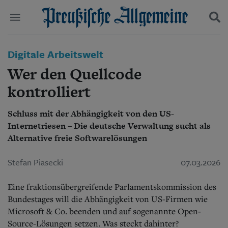
Politik
Digitale Arbeitswelt
Suchen und finden
Kultur
Wer den Quellcode
Wirtschaft
Panorama
kontrolliert
Gesellschaft
Leben
Schluss mit der Abhängigkeit von den US-
Geschichte
Internetriesen – Die deutsche Verwaltung sucht als
Ostpreußen
Alternative freie Softwarelösungen
Pommern
Berlin-Brandenburg
Stefan Piasecki
07.03.2026
Schlesien
Danzig und Westpreußen
Bücher
Eine fraktionsübergreifende Parlamentskommission des
Bundestages will die Abhängigkeit von US-Firmen wie
Start
Microsoft & Co. beenden und auf sogenannte Open-
Wer wir sind
Source-Lösungen setzen. Was steckt dahinter?