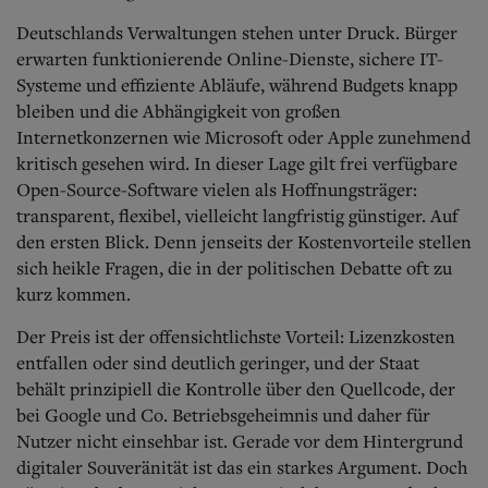
Aktuelle Ausgabe
Abonnenten-Login
Deutschlands Verwaltungen stehen unter Druck. Bürger
Abonnent werden
erwarten funktionierende Online-Dienste, sichere IT-
Abo Prämien
Systeme und effiziente Abläufe, während Budgets knapp
Archiv
bleiben und die Abhängigkeit von großen
Mediadaten
Internetkonzernen wie Microsoft oder Apple zunehmend
Kontakt
kritisch gesehen wird. In dieser Lage gilt frei verfügbare
Impressum
Open-Source-Software vielen als Hoffnungsträger:
Datenschutz
transparent, flexibel, vielleicht langfristig günstiger. Auf
den ersten Blick. Denn jenseits der Kostenvorteile stellen
sich heikle Fragen, die in der politischen Debatte oft zu
kurz kommen.
Der Preis ist der offensichtlichste Vorteil: Lizenzkosten
entfallen oder sind deutlich geringer, und der Staat
behält prinzipiell die Kontrolle über den Quellcode, der
bei Google und Co. Betriebsgeheimnis und daher für
Nutzer nicht einsehbar ist. Gerade vor dem Hintergrund
digitaler Souveränität ist das ein starkes Argument. Doch