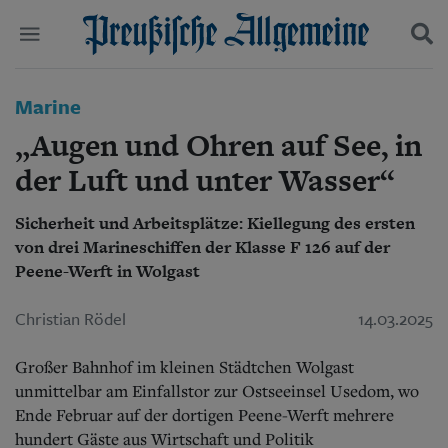
Politik
Marine
Suchen und finden
Kultur
„Augen und Ohren auf See, in
Wirtschaft
Panorama
der Luft und unter Wasser“
Gesellschaft
Leben
Sicherheit und Arbeitsplätze: Kiellegung des ersten
Geschichte
von drei Marineschiffen der Klasse F 126 auf der
Ostpreußen
Peene-Werft in Wolgast
Pommern
Berlin-Brandenburg
Christian Rödel
14.03.2025
Schlesien
Danzig und Westpreußen
Bücher
Großer Bahnhof im kleinen Städtchen Wolgast
unmittelbar am Einfallstor zur Ostseeinsel Usedom, wo
Start
Ende Februar auf der dortigen Peene-Werft mehrere
Wer wir sind
hundert Gäste aus Wirtschaft und Politik