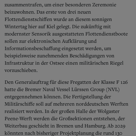
Aktuelle Ausgabe
zusammentrafen, um einer besonderen Zeremonie
Abonnenten-Login
beizuwohnen. Das erste von drei neuen
Abonnent werden
Flottendienstschiffen wurde an diesem sonnigen
Abo Prämien
Wintertag hier auf Kiel gelegt. Die zukünftig mit
Archiv
Mediadaten
modernster Sensorik ausgestatteten Flottendienstboote
sollen zur elektronischen Aufklärung und
Kontakt
Informationsbeschaffung eingesetzt werden, um
Impressum
beispielsweise zunehmenden Beschädigungen von
Datenschutz
Infrastruktur in der Ostsee einen militärischen Riegel
vorzuschieben.
Den Generalauftrag für diese Fregatten der Klasse F 126
hatte die Bremer Naval Vessel Lürssen Group (NVL)
entgegennehmen können. Die Fertigstellung der
Militärschiffe soll auf mehreren norddeutschen Werften
realisiert werden. In der großen Halle der Wolgaster
Peene-Werft werden die Großsektionen entstehen, der
Weiterbau geschieht in Bremen und Hamburg. Ab 2029
könnten nach bisheriger Projektplanung die rund 130