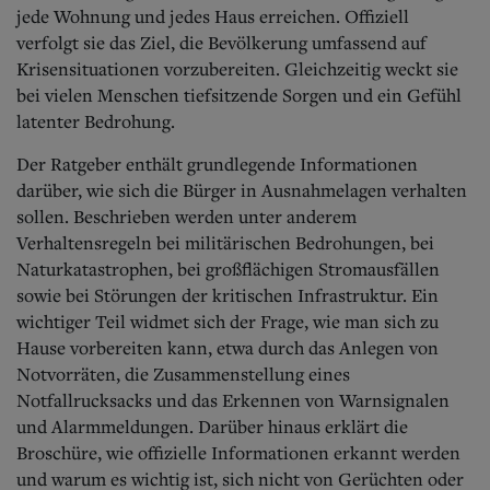
Aktuelle Ausgabe
jede Wohnung und jedes Haus erreichen. Offiziell
Abonnenten-Login
verfolgt sie das Ziel, die Bevölkerung umfassend auf
Abonnent werden
Krisensituationen vorzubereiten. Gleichzeitig weckt sie
Abo Prämien
bei vielen Menschen tiefsitzende Sorgen und ein Gefühl
Archiv
Mediadaten
latenter Bedrohung.
Kontakt
Der Ratgeber enthält grundlegende Informationen
Impressum
darüber, wie sich die Bürger in Ausnahmelagen verhalten
Datenschutz
sollen. Beschrieben werden unter anderem
Verhaltensregeln bei militärischen Bedrohungen, bei
Naturkatastrophen, bei großflächigen Stromausfällen
sowie bei Störungen der kritischen Infrastruktur. Ein
wichtiger Teil widmet sich der Frage, wie man sich zu
Hause vorbereiten kann, etwa durch das Anlegen von
Notvorräten, die Zusammenstellung eines
Notfallrucksacks und das Erkennen von Warnsignalen
und Alarmmeldungen. Darüber hinaus erklärt die
Broschüre, wie offizielle Informationen erkannt werden
und warum es wichtig ist, sich nicht von Gerüchten oder