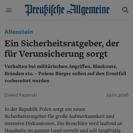
Politik
Allenstein
Suchen und finden
Kultur
Ein Sicherheitsratgeber, der
Wirtschaft
Panorama
für Verunsicherung sorgt
Gesellschaft
Leben
Verhalten bei militärischen Angriffen, Blackouts,
Geschichte
Bränden etc. – Polens Bürger sollen auf den Ernstfall
Ostpreußen
vorbereitet werden
Pommern
Berlin-Brandenburg
Dawid Kazanski
29.01.2026
Schlesien
Danzig und Westpreußen
Bücher
In der Republik Polen sorgt ein neuer
Sicherheitsratgeber für große Aufmerksamkeit und
Start
intensive Diskussionen. Die Broschüre wird laufend an
Wer wir sind
Haushalte im ganzen Land verteilt und soll langfristig