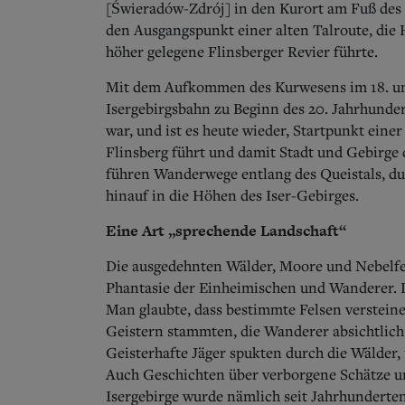
[Świeradów-Zdrój] in den Kurort am Fuß des H
den Ausgangspunkt einer alten Talroute, die 
höher gelegene Flinsberger Revier führte.
Mit dem Aufkommen des Kurwesens im 18. un
Isergebirgsbahn zu Beginn des 20. Jahrhunder
war, und ist es heute wieder, Startpunkt einer
Flinsberg führt und damit Stadt und Gebirge 
führen Wanderwege entlang des Queistals, du
hinauf in die Höhen des Iser-Gebirges.
Eine Art „sprechende Landschaft“
Die ausgedehnten Wälder, Moore und Nebelfeld
Phantasie der Einheimischen und Wanderer. Di
Man glaubte, dass bestimmte Felsen verstein
Geistern stammten, die Wanderer absichtlich d
Geisterhafte Jäger spukten durch die Wälder
Auch Geschichten über verborgene Schätze und
Isergebirge wurde nämlich seit Jahrhundert