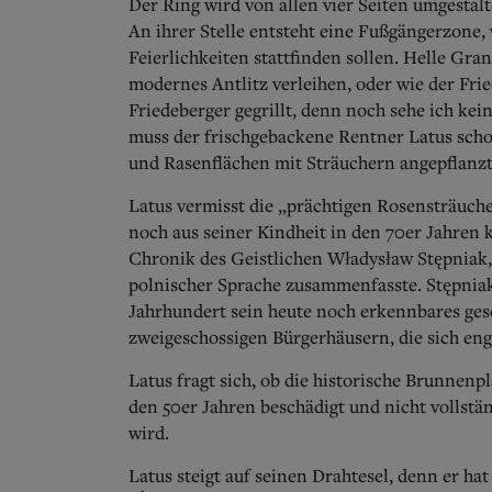
Der Ring wird von allen vier Seiten umgestal
An ihrer Stelle entsteht eine Fußgängerzone,
Feierlichkeiten stattfinden sollen. Helle Gran
modernes Antlitz verleihen, oder wie der Fri
Friedeberger gegrillt, denn noch sehe ich k
muss der frischgebackene Rentner Latus scho
und Rasenflächen mit Sträuchern angepflanz
Latus vermisst die „prächtigen Rosensträuch
noch aus seiner Kindheit in den 70er Jahren 
Chronik des Geistlichen Władysław Stępniak, 
polnischer Sprache zusammenfasste. Stępniak 
Jahrhundert sein heute noch erkennbares gesc
zweigeschossigen Bürgerhäusern, die sich en
Latus fragt sich, ob die historische Brunnenpl
den 50er Jahren beschädigt und nicht vollstä
wird.
Latus steigt auf seinen Drahtesel, denn er hat