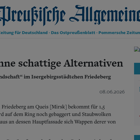
reußische Allgemeine Zeitung
eitung für Deutschland · Das Ostpreußenblatt · Pommersche Zeitu
Politik
Kultur
ne schattige Alternativen
Wirtschaft
Panorama
dschaft“ im Isergebirgsstädtchen Friedeberg
Gesellschaft
Leben
Geschichte
08.06.2026
Ostpreußen
Pommern
n Friedeberg am Queis [Mirsk] bekommt für 1,5
Berlin-Brandenburg
ird auf dem Ring noch gebaggert und Staubwolken
Schlesien
haus an dessen Hauptfassade sich Wappen derer von
Danzig und Westpreußen
Bücher