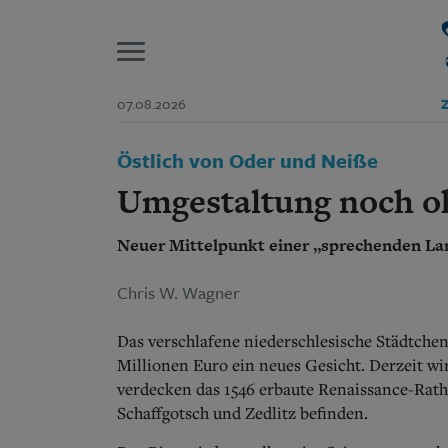
P
07.08.2026
Z
Start
Östlich von Oder und Neiße
Suchen und finden
Wer wir sind
Umgestaltung noch oh
Aktuelle Ausgabe
Abonnenten-Login
Neuer Mittelpunkt einer „sprechenden Lan
Abonnent werden
Abo Prämien
Archiv
Chris W. Wagner
Mediadaten
Das verschlafene niederschlesische Städtche
Millionen Euro ein neues Gesicht. Derzeit w
verdecken das 1546 erbaute Renaissance-Rat
Schaffgotsch und Zedlitz befinden.