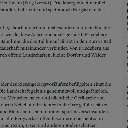
eufuders [Stóg Izerski]. Friedeberg bildet nämlich
Händler, Fuhrleute und später auch Kurgäste in das
d 19. Jahrhundert und insbesondere mit dem Bau der
ts wurde diese Achse nochmals gestärkt. Friedeberg
 Bahnlinie, die das Tal hinauf direkt in den Kurort Bad
dauerhaft miteinander verbindet. Von Friedeberg aus
rch offene Landschaften, kleine Dörfer und Wälder
er des Riesengebirgsvorläufers beflügelten einst die
e Landschaft galt als geheimnisvoll und gefährlich.
erte Menschen seien und nächtliche Geräusche von
urch Nebel und Irrlichter in die Irre geführt hätten.
, und Menschen seien in ihnen spurlos verschwanden.
 alte Bergwerksstollen faszinieren bis heute. Im
en nach Zinn, Eisen und anderen Bodenschätzen