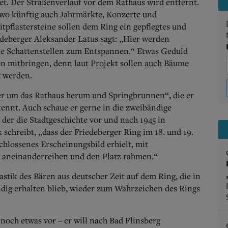
tet. Der Straßenverlauf vor dem Rathaus wird entfernt.
 wo künftig auch Jahrmärkte, Konzerte und
itpflastersteine sollen dem Ring ein gepflegtes und
edeberger Aleksander Latus sagt: „Hier werden
eine Schattenstellen zum Entspannen.“ Etwas Geduld
n mitbringen, denn laut Projekt sollen auch Bäume
t werden.
er um das Rathaus herum und Springbrunnen“, die er
kennt. Auch schaue er gerne in die zweibändige
der die Stadtgeschichte vor und nach 1945 in
schreibt, „dass der Friedeberger Ring im 18. und 19.
hlossenes Erscheinungsbild erhielt, mit
g aneinanderreihen und den Platz rahmen.“
astik des Bären aus deutscher Zeit auf dem Ring, die in
ndig erhalten blieb, wieder zum Wahrzeichen des Rings
 noch etwas vor – er will nach Bad Flinsberg