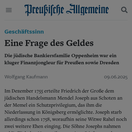
Politik
Geschäftssinn
Suchen und finden
Kultur
Eine Frage des Geldes
Wirtschaft
Panorama
Die jüdische Bankiersfamilie Oppenheim war ein
Gesellschaft
kluger Finanzjongleur für Preußen sowie Dresden
Leben
Geschichte
Ostpreußen
Wolfgang Kaufmann
09.06.2025
Pommern
Berlin-Brandenburg
Im Dezember 1755 erteilte Friedrich der Große dem
Schlesien
jüdischen Handelsmann Mendel Joseph aus Schoten an
Danzig und Westpreußen
der Memel ein Schutzprivilegium, das ihm die
Bücher
Niederlassung in Königsberg ermöglichte. Joseph starb
allerdings schon 1758, woraufhin seine Witwe Rahel noch
Start
Wer wir sind
zwei weitere Ehen einging. Die Söhne Josephs nahmen