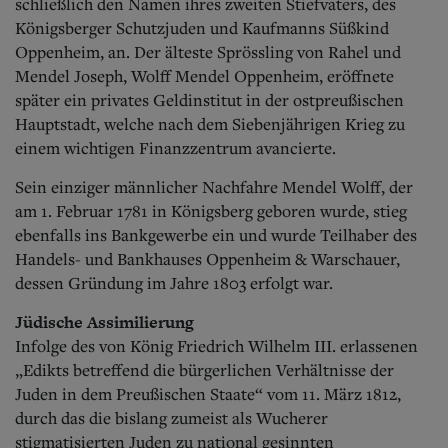
Aktuelle Ausgabe
schließlich den Namen ihres zweiten Stiefvaters, des
Abonnenten-Login
Königsberger Schutzjuden und Kaufmanns Süßkind
Abonnent werden
Oppenheim, an. Der älteste Sprössling von Rahel und
Abo Prämien
Mendel Joseph, Wolff Mendel Oppenheim, eröffnete
Archiv
später ein privates Geldinstitut in der ostpreußischen
Mediadaten
Hauptstadt, welche nach dem Siebenjährigen Krieg zu
einem wichtigen Finanzzentrum avancierte.
Kontakt
Impressum
Sein einziger männlicher Nachfahre Mendel Wolff, der
Datenschutz
am 1. Februar 1781 in Königsberg geboren wurde, stieg
ebenfalls ins Bankgewerbe ein und wurde Teilhaber des
Handels- und Bankhauses Oppenheim & Warschauer,
dessen Gründung im Jahre 1803 erfolgt war.
Jüdische Assimilierung
Infolge des von König Friedrich Wilhelm III. erlassenen
„Edikts betreffend die bürgerlichen Verhältnisse der
Juden in dem Preußischen Staate“ vom 11. März 1812,
durch das die bislang zumeist als Wucherer
stigmatisierten Juden zu national gesinnten