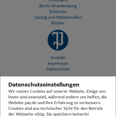
Berlin-Brandenburg
Schlesien
Danzig und Westpreußen
Bücher
Kontakt
Impressum
Datenschutz
Datenschutzeinstellungen
Die Preußische Allgemeine Zeitung (PAZ) ist eine einzigartige Stimme
Wir nutzen Cookies auf unserer Website. Einige von
in der deutschen Medienlandschaft. Woche für Woche berichtet sie
ihnen sind essenziell, während andere uns helfen, die
über das aktuelle Zeitgeschehen in Politik, Kultur und Wirtschaft und
bezieht zu den grundlegenden Entwicklungen unserer Gesellschaft
Website paz.de und Ihre Erfahrung zu verbessern.
Stellung. In ihrer Arbeit fühlt sich die Redaktion dem traditionellen
Cookies sind aus technischer Sicht für den Betrieb
preußischen Wertekanon verpflichtet: Das alte Preußen stand und
der Webseite nötig. Sie speichern keinerlei