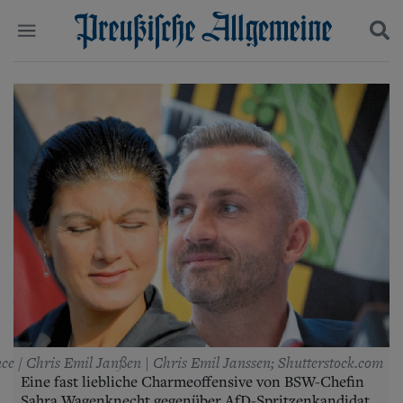
Politik
Suchen und finden
Kultur
Wirtschaft
Panorama
Gesellschaft
Leben
Geschichte
Ostpreußen
Pommern
Berlin-Brandenburg
Schlesien
Danzig und Westpreußen
Bücher
nce / Chris Emil Janßen | Chris Emil Janssen; Shutterstock.com
Start
Eine fast liebliche Charmeoffensive von BSW-Chefin
Wer wir sind
Sahra Wagenknecht gegenüber AfD-Spritzenkandidat