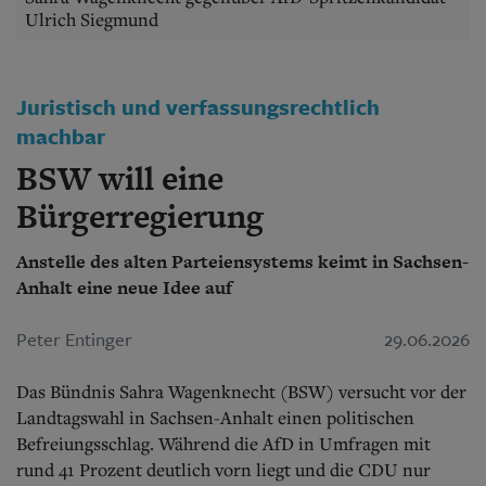
Aktuelle Ausgabe
Ulrich Siegmund
Abonnenten-Login
Abonnent werden
Abo Prämien
Archiv
Juristisch und verfassungsrechtlich
Mediadaten
machbar
Kontakt
BSW will eine
Impressum
Bürgerregierung
Datenschutz
Anstelle des alten Parteiensystems keimt in Sachsen-
Anhalt eine neue Idee auf
Peter Entinger
29.06.2026
Das Bündnis Sahra Wagenknecht (BSW) versucht vor der
Landtagswahl in Sachsen-Anhalt einen politischen
Befreiungsschlag. Während die AfD in Umfragen mit
rund 41 Prozent deutlich vorn liegt und die CDU nur