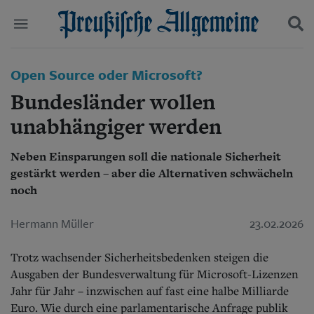
Politik
Open Source oder Microsoft?
Suchen und finden
Kultur
Bundesländer wollen
Wirtschaft
Panorama
unabhängiger werden
Gesellschaft
Leben
Neben Einsparungen soll die nationale Sicherheit
Geschichte
gestärkt werden – aber die Alternativen schwächeln
Ostpreußen
noch
Pommern
Berlin-Brandenburg
Hermann Müller
23.02.2026
Schlesien
Danzig und Westpreußen
Bücher
Trotz wachsender Sicherheitsbedenken steigen die
Ausgaben der Bundesverwaltung für Microsoft-Lizenzen
Start
Jahr für Jahr – inzwischen auf fast eine halbe Milliarde
Wer wir sind
Euro. Wie durch eine parlamentarische Anfrage publik