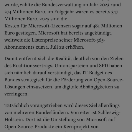
Aktuelle Ausgabe
wurde, zahlte die Bundesverwaltung im Jahr 2023 rund
Abonnenten-Login
274 Millionen Euro, im Folgejahr waren es bereits 347
Abonnent werden
Millionen Euro. 2025 sind die
Abo Prämien
Kosten für Microsoft-Lizenzen sogar auf 481 Millionen
Archiv
Mediadaten
Euro gestiegen. Microsoft hat bereits angekündigt,
weltweit die Listenpreise seiner Microsoft-365-
Kontakt
Abonnements zum 1. Juli zu erhöhen.
Impressum
Datenschutz
Damit entfernt sich die Realität deutlich von den Zielen
des Koalitionsvertrags. Unionsparteien und SPD haben
sich nämlich darauf verständigt, das IT-Budget des
Bundes strategisch für die Förderung von Open-Source-
Lösungen einzusetzen, um digitale Abhängigkeiten zu
verringern.
Tatsächlich vorangetrieben wird dieses Ziel allerdings
von mehreren Bundesländern. Vorreiter ist Schleswig-
Holstein. Dort ist die Umstellung von Microsoft auf
Open-Source-Produkte ein Kernprojekt von