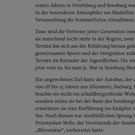
ersten Jahren in Ortelsburg und Sensburg w
in der besonderen Atmosphäre um Medaillen o
Veranstaltung die Sommerferien einzuläuten.
Zwar sind die Vertreter jener Generation inz
sie manchmal nicht mehr in der Region, zwar
Termin hat sich aus der Erfahrung heraus geä
gemeinsamen Sports und der Integration außer
Termin im Kalender der Jugendlichen. Die z
jetzt vom 29. bis zum 31. Mai in Sensburg übe
Ein ungewohntes Ziel hatte der Autobus, der
von elf bis 15 Jahren aus Allenstein, Seeburg
brachte sie nicht ins schulübergreifende Wo
sondern setzte sie bei der Basis des Sensbur
erwarteten sie eine Einführung ins Knüpfen 
See. Nach diesem nur sinnbildlichen Sprung i
Przemysław Mohr, der Vorsitzende der Sensb
„Bärentatze“, vorbereitet hatte.