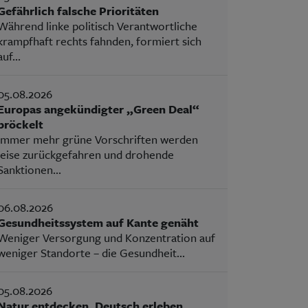
Gefährlich falsche Prioritäten
Während linke politisch Verantwortliche
krampfhaft rechts fahnden, formiert sich
auf...
05.08.2026
Europas angekündigter „Green Deal“
bröckelt
Immer mehr grüne Vorschriften werden
leise zurückgefahren und drohende
Sanktionen...
06.08.2026
Gesundheitssystem auf Kante genäht
Weniger Versorgung und Konzentration auf
weniger Standorte – die Gesundheit...
05.08.2026
Natur entdecken, Deutsch erleben