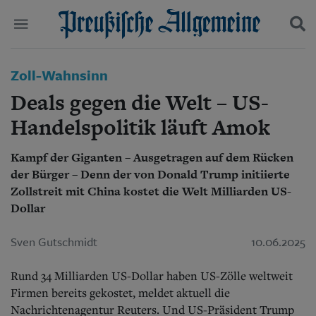
Politik
Zoll-Wahnsinn
Suchen und finden
Kultur
Deals gegen die Welt – US-
Wirtschaft
Panorama
Handelspolitik läuft Amok
Gesellschaft
Leben
Kampf der Giganten – Ausgetragen auf dem Rücken
Geschichte
der Bürger – Denn der von Donald Trump initiierte
Ostpreußen
Zollstreit mit China kostet die Welt Milliarden US-
Pommern
Dollar
Berlin-Brandenburg
Schlesien
Sven Gutschmidt
10.06.2025
Danzig und Westpreußen
Bücher
Rund 34 Milliarden US-Dollar haben US-Zölle weltweit
Start
Firmen bereits gekostet, meldet aktuell die
Wer wir sind
Nachrichtenagentur Reuters.
Und US-Präsident Trump