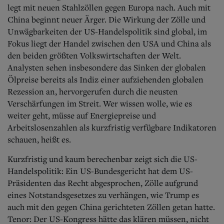
Aktuelle Ausgabe
legt mit neuen Stahlzöllen gegen Europa nach. Auch mit
Abonnenten-Login
China beginnt neuer Ärger. Die Wirkung der Zölle und
Abonnent werden
Unwägbarkeiten der US-Handelspolitik sind global, im
Abo Prämien
Fokus liegt der Handel zwischen den USA und China als
Archiv
Mediadaten
den beiden größten Volkswirtschaften der Welt.
Analysten sehen insbesondere das Sinken der globalen
Kontakt
Ölpreise bereits als Indiz einer aufziehenden globalen
Impressum
Rezession an, hervorgerufen durch die neusten
Datenschutz
Verschärfungen im Streit. Wer wissen wolle, wie es
weiter geht, müsse auf Energiepreise und
Arbeitslosenzahlen als kurzfristig verfügbare Indikatoren
schauen, heißt es.
Kurzfristig und kaum berechenbar zeigt sich die US-
Handelspolitik: Ein US-Bundesgericht hat dem US-
Präsidenten das Recht abgesprochen, Zölle aufgrund
eines Notstandsgesetzes zu verhängen, wie Trump es
auch mit den gegen China gerichteten Zöllen getan hatte.
Tenor: Der US-Kongress hätte das klären müssen, nicht