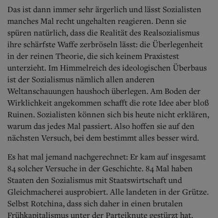
Aktuelle Ausgabe
Das ist dann immer sehr ärgerlich und lässt Sozialisten
Abonnenten-Login
manches Mal recht ungehalten reagieren. Denn sie
Abonnent werden
Abo Prämien
spüren natürlich, dass die Realität des Realsozialismus
Archiv
ihre schärfste Waffe zerbröseln lässt: die Überlegenheit
Mediadaten
in der reinen Theorie, die sich keinem Praxistest
unterzieht. Im Himmelreich des ideologischen Überbaus
Kontakt
ist der Sozialismus nämlich allen anderen
Impressum
Weltanschauungen haushoch überlegen. Am Boden der
Datenschutz
Wirklichkeit angekommen schafft die rote Idee aber bloß
Ruinen. Sozialisten können sich bis heute nicht erklären,
warum das jedes Mal passiert. Also hoffen sie auf den
nächsten Versuch, bei dem bestimmt alles besser wird.
Es hat mal jemand nachgerechnet: Er kam auf insgesamt
84 solcher Versuche in der Geschichte. 84 Mal haben
Staaten den Sozialismus mit Staatswirtschaft und
Gleichmacherei ausprobiert. Alle landeten in der Grütze.
Selbst Rotchina, dass sich daher in einen brutalen
Frühkapitalismus unter der Parteiknute gestürzt hat.