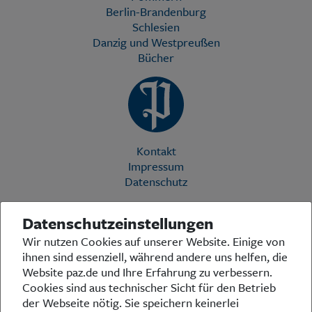
Berlin-Brandenburg
Schlesien
Danzig und Westpreußen
Bücher
Kontakt
Impressum
Datenschutz
Datenschutzeinstellungen
Die Preußische Allgemeine Zeitung (PAZ) ist eine einzigartige Stimme
Wir nutzen Cookies auf unserer Website. Einige von
in der deutschen Medienlandschaft. Woche für Woche berichtet sie
ihnen sind essenziell, während andere uns helfen, die
über das aktuelle Zeitgeschehen in Politik, Kultur und Wirtschaft und
bezieht zu den grundlegenden Entwicklungen unserer Gesellschaft
Website paz.de und Ihre Erfahrung zu verbessern.
Stellung. In ihrer Arbeit fühlt sich die Redaktion dem traditionellen
Cookies sind aus technischer Sicht für den Betrieb
preußischen Wertekanon verpflichtet: Das alte Preußen stand und
der Webseite nötig. Sie speichern keinerlei
steht für religiöse und weltanschauliche Toleranz, für Heimatliebe