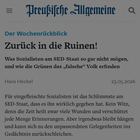
Politik
Der Wochenrückblick
Suchen und finden
Kultur
Zurück in die Ruinen!
Wirtschaft
Panorama
Was Sozialisten am SED-Staat so gar nicht mögen,
Gesellschaft
und wie die Grünen das „falsche“ Volk erfinden
Leben
Geschichte
Ostpreußen
Hans Heckel
23.05.2026
Pommern
Berlin-Brandenburg
Für eingefleischte Sozialisten ist das Schlimmste am
Schlesien
SED-Staat, dass es ihn wirklich gegeben hat. Kein Witz,
Danzig und Westpreußen
denn die Zeit heilt zwar viele Wunden und verschüttet
Bücher
jede Menge Erinnerungen. Aber irgendwas bleibt hängen
und kann sich zu den unpassendsten Gelegenheiten ins
Start
Wer wir sind
Gedächtnis zurückschleichen.