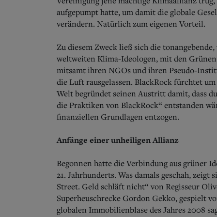
Vereinigung jene mächtige Klimaallianz trug,
aufgepumpt hatte, um damit die globale Gesel
verändern. Natürlich zum eigenen Vorteil.
Zu diesem Zweck ließ sich die tonangebende,
weltweiten Klima-Ideologen, mit den Grünen 
mitsamt ihren NGOs und ihren Pseudo-Instit
die Luft rausgelassen. BlackRock fürchtet u
Welt begründet seinen Austritt damit, dass d
die Praktiken von BlackRock“ entstanden wär
finanziellen Grundlagen entzogen.
Anfänge einer unheiligen Allianz
Begonnen hatte die Verbindung aus grüner Id
21. Jahrhunderts. Was damals geschah, zeigt s
Street. Geld schläft nicht“ von Regisseur Oli
Superheuschrecke Gordon Gekko, gespielt von
globalen Immobilienblase des Jahres 2008 sag