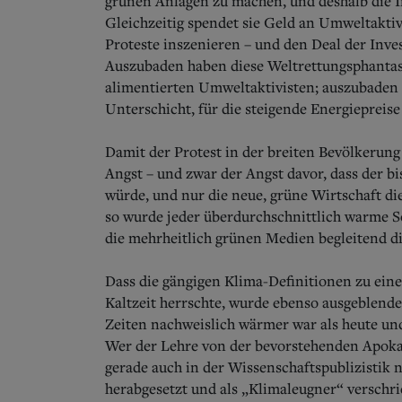
grünen Anlagen zu machen, und deshalb die I
Gleichzeitig spendet sie Geld an Umweltaktiv
Proteste inszenieren – und den Deal der Inve
Auszubaden haben diese Weltrettungsphantasie
alimentierten Umweltaktivisten; auszubaden 
Unterschicht, für die steigende Energiepreise
Damit der Protest in der breiten Bevölkerung
Angst – und zwar der Angst davor, dass der 
würde, und nur die neue, grüne Wirtschaft d
so wurde jeder überdurchschnittlich warme 
die mehrheitlich grünen Medien begleitend di
Dass die gängigen Klima-Definitionen zu eine
Kaltzeit herrschte, wurde ebenso ausgeblendet
Zeiten nachweislich wärmer war als heute un
Wer der Lehre von der bevorstehenden Apokal
gerade auch in der Wissenschaftspublizistik n
herabgesetzt und als „Klimaleugner“ verschri