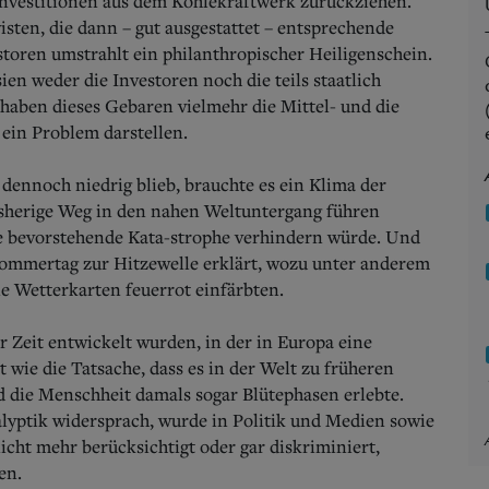
nvestitionen aus dem Kohlekraftwerk zurückziehen.
isten, die dann – gut ausgestattet – entsprechende
storen umstrahlt ein philanthropischer Heiligenschein.
n weder die Investoren noch die teils staatlich
haben dieses Gebaren vielmehr die Mittel- und die
 ein Problem darstellen.
 dennoch niedrig blieb, brauchte es ein Klima der
bisherige Weg in den nahen Weltuntergang führen
ie bevorstehende Kata-strophe verhindern würde. Und
Sommertag zur Hitzewelle erklärt, wozu unter anderem
e Wetterkarten feuerrot einfärbten.
r Zeit entwickelt wurden, in der in Europa eine
 wie die Tatsache, dass es in der Welt zu früheren
d die Menschheit damals sogar Blütephasen erlebte.
yptik widersprach, wurde in Politik und Medien sowie
icht mehr berücksichtigt oder gar diskriminiert,
en.