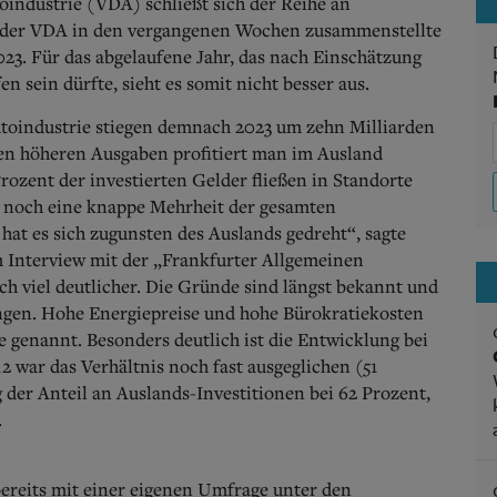
oindustrie (VDA) schließt sich der Reihe an
ie der VDA in den vergangenen Wochen zusammenstellte
023. Für das abgelaufene Jahr, das nach Einschätzung
 sein dürfte, sieht es somit nicht besser aus.
utoindustrie stiegen demnach 2023 um zehn Milliarden
 den höheren Ausgaben profitiert man im Ausland
rozent der investierten Gelder fließen in Standorte
ss noch eine knappe Mehrheit der gesamten
hat es sich zugunsten des Auslands gedreht“, sagte
 Interview mit der „Frankfurter Allgemeinen
ch viel deutlicher. Die Gründe sind längst bekannt und
ngen. Hohe Energiepreise und hohe Bürokratiekosten
 genannt. Besonders deutlich ist die Entwicklung bei
2 war das Verhältnis noch fast ausgeglichen (51
 der Anteil an Auslands-Investitionen bei 62 Prozent,
.
reits mit einer eigenen Umfrage unter den