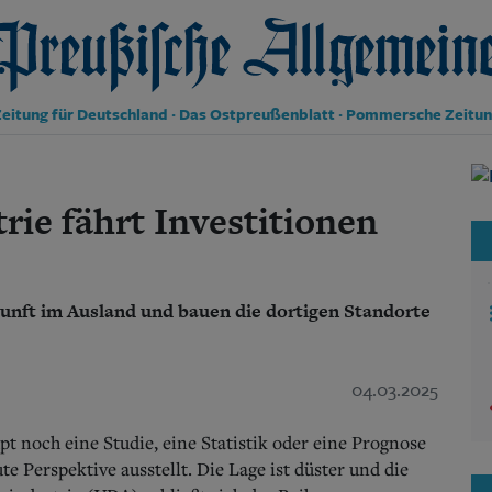
reußische Allgemeine Zeitung
eitung für Deutschland · Das Ostpreußenblatt · Pommersche Zeitu
Politik
Kultur
ie fährt Investitionen
Wirtschaft
Panorama
Gesellschaft
Leben
nft im Ausland und bauen die dortigen Standorte
Geschichte
Ostpreußen
Pommern
04.03.2025
Berlin-Brandenburg
Schlesien
Danzig und Westpreußen
pt noch eine Studie, eine Statistik oder eine Prognose
Bücher
te Perspektive ausstellt. Die Lage ist düster und die