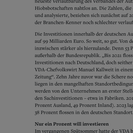
neueste Verlautbarung des Verbandes der Aut
Hiobsbotschaften nahtlos an. Die Zahlen, d
und analysierte, beziehen sich zunächst auf 2
der Branchen-Kenner noch schlechter verlaufen
Die Investitionen innerhalb der deutschen A
auf 99 Milliarden Euro. So weit, so gut. Von
inzwischen stärker als hierzulande. Denn 53 P
außerhalb der Bundesrepublik. „Bis 2021 flo
Investitionen nach Deutschland, doch seither 
VDA-Chefvolkswirt Manuel Kallweit in einem
Zeitung“. Zehn Jahre zuvor war die Schere no
liegen in den mangelhaften Standortbedingu
werden von den Unternehmen an erster Stelle
den Sachinvestitionen – etwa in Fabriken. 201
Prozent Ausland, 49 Prozent Inland).
2023 lag
38 Prozent flossen in den deutschen Standort
Nur ein Prozent will investieren
Im vergangenen Spätsommer hatte der VDA be