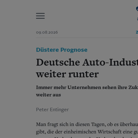
P
09.08.2026
Z
Start
Düstere Prognose
Suchen und finden
Wer wir sind
Deutsche Auto-Industr
Aktuelle Ausgabe
Abonnenten-Login
weiter runter
Abonnent werden
Abo Prämien
Immer mehr Unternehmen sehen ihre Zuku
Archiv
weiter aus
Mediadaten
Peter Entinger
Man fragt sich in diesen Tagen, ob es überhau
gibt, die der einheimischen Wirtschaft eine gu