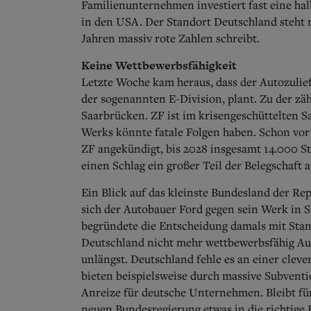
Familienunternehmen investiert fast eine hal
in den USA. Der Standort Deutschland steht m
Jahren massiv rote Zahlen schreibt.
Keine Wettbewerbsfähigkeit
Letzte Woche kam heraus, dass der Autozulief
der sogenannten E-Division, plant. Zu der zä
Saarbrücken. ZF ist im krisengeschüttelten Sa
Werks könnte fatale Folgen haben. Schon vo
ZF angekündigt, bis 2028 insgesamt 14.000 S
einen Schlag ein großer Teil der Belegschaft
Ein Blick auf das kleinste Bundesland der Rep
sich der Autobauer Ford gegen sein Werk in Sa
begründete die Entscheidung damals mit Stand
Deutschland nicht mehr wettbewerbsfähig Au
unlängst. Deutschland fehle es an einer clev
bieten beispielsweise durch massive Subvent
Anreize für deutsche Unternehmen. Bleibt für
neuen Bundesregierung etwas in die richtige 