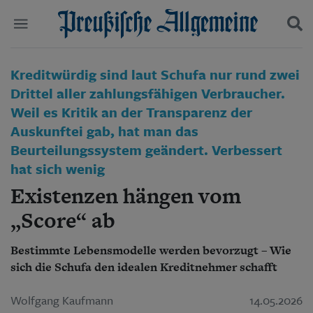
Politik
Kreditwürdig sind laut Schufa nur rund zwei
Suchen und finden
Kultur
Drittel aller zahlungsfähigen Verbraucher.
Wirtschaft
Weil es Kritik an der Transparenz der
Panorama
Auskunftei gab, hat man das
Gesellschaft
Beurteilungssystem geändert. Verbessert
Leben
Geschichte
hat sich wenig
Ostpreußen
Existenzen hängen vom
Pommern
Berlin-Brandenburg
„Score“ ab
Schlesien
Danzig und Westpreußen
Bestimmte Lebensmodelle werden bevorzugt – Wie
Bücher
sich die Schufa den idealen Kreditnehmer schafft
Start
Wer wir sind
Wolfgang Kaufmann
14.05.2026