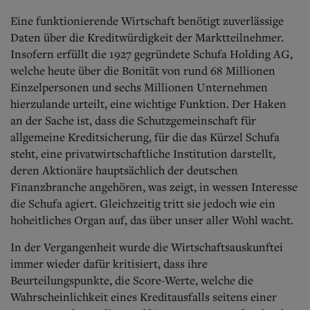
Aktuelle Ausgabe
Abonnenten-Login
Eine funktionierende Wirtschaft benötigt zuverlässige
Abonnent werden
Daten über die Kreditwürdigkeit der Marktteilnehmer.
Abo Prämien
Insofern erfüllt die 1927 gegründete Schufa Holding AG,
Archiv
welche heute über die Bonität von rund 68 Millionen
Mediadaten
Einzelpersonen und sechs Millionen Unternehmen
Kontakt
hierzulande urteilt, eine wichtige Funktion. Der Haken
Impressum
an der Sache ist, dass die Schutzgemeinschaft für
Datenschutz
allgemeine Kreditsicherung, für die das Kürzel Schufa
steht, eine privatwirtschaftliche Institution darstellt,
deren Aktionäre hauptsächlich der deutschen
Finanzbranche angehören, was zeigt, in wessen Interesse
die Schufa agiert. Gleichzeitig tritt sie jedoch wie ein
hoheitliches Organ auf, das über unser aller Wohl wacht.
In der Vergangenheit wurde die Wirtschaftsauskunftei
immer wieder dafür kritisiert, dass ihre
Beurteilungspunkte, die Score-Werte, welche die
Wahrscheinlichkeit eines Kreditausfalls seitens einer