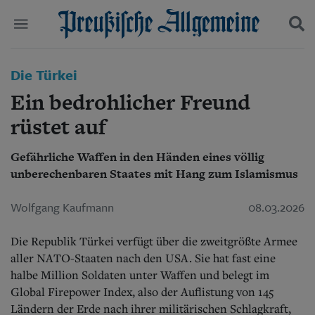
Politik
Die Türkei
Suchen und finden
Kultur
Ein bedrohlicher Freund
Wirtschaft
Panorama
rüstet auf
Gesellschaft
Leben
Gefährliche Waffen in den Händen eines völlig
Geschichte
unberechenbaren Staates mit Hang zum Islamismus
Ostpreußen
Pommern
Wolfgang Kaufmann
08.03.2026
Berlin-Brandenburg
Schlesien
Die Republik Türkei verfügt über die zweitgrößte Armee
Danzig und Westpreußen
Bücher
aller NATO-Staaten nach den USA. Sie hat fast eine
halbe Million Soldaten unter Waffen und belegt im
Start
Global Firepower Index, also der Auflistung von 145
Wer wir sind
Ländern der Erde nach ihrer militärischen Schlagkraft,