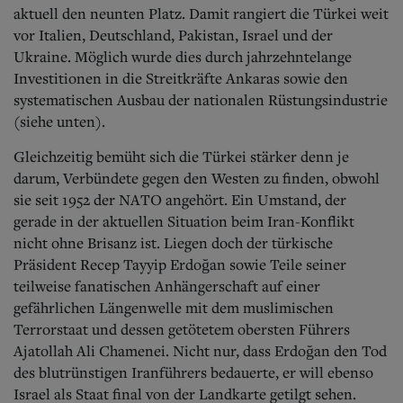
Aktuelle Ausgabe
aktuell den neunten Platz. Damit rangiert die Türkei weit
Abonnenten-Login
vor Italien, Deutschland, Pakistan, Israel und der
Abonnent werden
Ukraine. Möglich wurde dies durch jahrzehntelange
Abo Prämien
Investitionen in die Streitkräfte Ankaras sowie den
Archiv
Mediadaten
systematischen Ausbau der nationalen Rüstungsindustrie
(siehe unten).
Kontakt
Impressum
Gleichzeitig bemüht sich die Türkei stärker denn je
Datenschutz
darum, Verbündete gegen den Westen zu finden, obwohl
sie seit 1952 der NATO angehört. Ein Umstand, der
gerade in der aktuellen Situation beim Iran-Konflikt
nicht ohne Brisanz ist. Liegen doch der türkische
Präsident Recep Tayyip Erdoğan sowie Teile seiner
teilweise fanatischen Anhängerschaft auf einer
gefährlichen Längenwelle mit dem muslimischen
Terrorstaat und dessen getötetem obersten Führers
Ajatollah Ali Chamenei. Nicht nur, dass Erdoğan den Tod
des blutrünstigen Iranführers bedauerte, er will ebenso
Israel als Staat final von der Landkarte getilgt sehen.