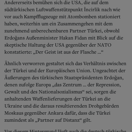
Andererseits bemühen sich die USA, die auf dem
südtürkischen Luftwaffenstützpunkt İncirlik nach wie
vor auch Kampfflugzeuge mit Atombomben stationiert
haben, weiterhin um ein Zusammengehen mit dem
zunehmend unberechenbaren Partner Türkei, obwohl
Erdoğans Außenminister Hakan Fidan mit Blick auf die
skeptische Haltung der USA gegenüber der NATO
konstatierte: „Der Geist ist aus der Flasche ...“
Ähnlich verworren gestaltet sich das Verhältnis zwischen
der Türkei und der Europäischen Union. Ungeachtet der
Äußerungen des türkischen Staatspräsidenten Erdoğan,
denen zufolge Europa „das Zentrum ... der Repression,
Gewalt und des Nationalsozialismus“ sei, sorgen die
anhaltenden Waffenlieferungen der Türkei an die
Ukraine und die daraus resultierenden Drohgebärden
Moskaus gegenüber Ankara dafür, dass die Türkei
zumindest als „Partner auf Distanz“ gilt.
Vor diesem Hintergrund läuft auch die deutsch-türkische