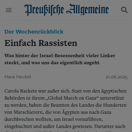
Politik
Der Wochenrückblick
Suchen und finden
Kultur
Einfach Rassisten
Wirtschaft
Panorama
Was hinter der Israel-Besessenheit vieler Linker
Gesellschaft
steckt, und was uns das eigentlich angeht
Leben
Geschichte
Ostpreußen
Hans Heckel
21.06.2025
Pommern
Berlin-Brandenburg
Carola Rackete war außer sich. Statt von den ägyptischen
Schlesien
Behörden in ihrem „Global March on Gaza“ unterstützt
Danzig und Westpreußen
zu werden, haben die Beamten des Landes die Hunderten
Bücher
von Marschierern, die von Ägypten aus nach Gaza
durchbrechen wollten, um Israel vorzuführen,
Start
Wer wir sind
eingebuchtet und außer Landes gewiesen. Darunter auch