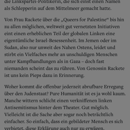
Aktuelle Ausgabe
die Linkspartei-Politikerin, die sich einst einen Namen
Abonnenten-Login
als Schlepperin auf dem Mittelmeer gemacht hatte.
Abonnent werden
Abo Prämien
Von Frau Rackete über die „Queers for Palestine“ bis hin
Archiv
zu allen möglichen, weltweit gut vernetzten Initiativen
Mediadaten
eint einen erheblichen Teil der globalen Linken eine
eigentümliche Israel-Besessenheit. Im Jemen oder im
Kontakt
Sudan, also nur unweit des Nahen Ostens, leidet und
Impressum
stirbt ein Vielfaches mehr an unschuldigen Menschen
Datenschutz
unter Kampfhandlungen als in Gaza – doch fast
niemanden scheint das zu rühren. Von Genossin Rackete
ist uns kein Pieps dazu in Erinnerung.
Woher kommt die offenbar jederzeit abrufbare Erregung
über den Judenstaat? Pure Humanität ist es ja wohl kaum.
Manche wittern schlicht einen verkniffenen linken
Antisemitismus hinter dem Theater. Gut möglich.
Vielleicht ist die Sache aber sogar noch beträchtlich
einfacher. So einfach, dass ein gebildeter Mensch es sich
verbietet, diese Erklärung auch nur zu erwägen.