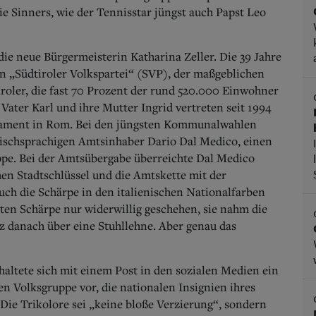
e Sinners, wie der Tennisstar jüngst auch Papst Leo
ie neue Bürgermeisterin Katharina Zeller. Die 39 Jahre
en „Südtiroler Volkspartei“ (SVP), der maßgeblichen
iroler, die fast 70 Prozent der rund 520.000 Einwohner
 Vater Karl und ihre Mutter Ingrid vertreten seit 1994
rlament in Rom. Bei den jüngsten Kommunalwahlen
enischsprachigen Amtsinhaber Dario Dal Medico, einen
ppe. Bei der Amtsübergabe überreichte Dal Medico
en Stadtschlüssel und die Amtskette mit der
auch die Schärpe in den italienischen Nationalfarben
ten Schärpe nur widerwillig geschehen, sie nahm die
rz danach über eine Stuhllehne. Aber genau das
haltete sich mit einem Post in den sozialen Medien ein
en Volksgruppe vor, die nationalen Insignien ihres
Die Trikolore sei „keine bloße Verzierung“, sondern