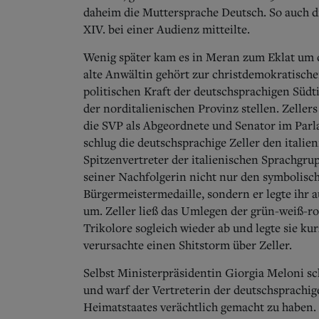
daheim die Muttersprache Deutsch. So auch di
XIV. bei einer Audienz mitteilte.
Wenig später kam es in Meran zum Eklat um d
alte Anwältin gehört zur christ­demokratisch
politischen Kraft der deutschsprachigen Südt
der norditalienischen Provinz stellen. Zellers
die SVP als Abgeordnete und Senator im Pa
schlug die deutschsprachige Zeller den itali
Spitzenvertreter der italienischen Sprachgru
seiner Nachfolgerin nicht nur den symbolisch
Bürgermeistermedaille, sondern er legte ihr 
um.
Zeller ließ das Umlegen der grün-weiß-ro
Trikolore sogleich wieder ab und legte sie ku
verursachte einen Shitstorm über Zeller.
Selbst Ministerpräsidentin Giorgia Meloni sc
und warf der Vertreterin der deutschsprachig
Heimatstaates verächtlich gemacht zu haben. 