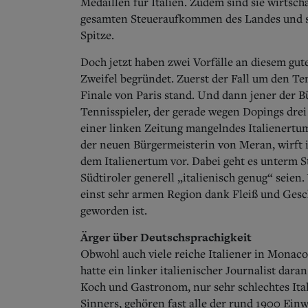
Medaillen für Italien. Zudem sind sie wirtsch
gesamten Steueraufkommen des Landes und s
Spitze.
Doch jetzt haben zwei Vorfälle an diesem gut
Zweifel begründet. Zuerst der Fall um den Te
Finale von Paris stand. Und dann jener der 
Tennisspieler, der gerade wegen Dopings drei 
einer linken Zeitung mangelndes Italienertum 
der neuen Bürgermeisterin von Meran, wirft 
dem Italienertum vor. Dabei geht es unterm St
Südtiroler generell „italienisch genug“ seien. 
einst sehr armen Region dank Fleiß und Gesch
geworden ist.
Ärger über Deutschsprachigkeit
Obwohl auch viele reiche Italiener in Monaco 
hatte ein linker italienischer Journalist dar
Koch und Gastronom, nur sehr schlechtes Ita
Sinners, gehören fast alle der rund 1900 Ei