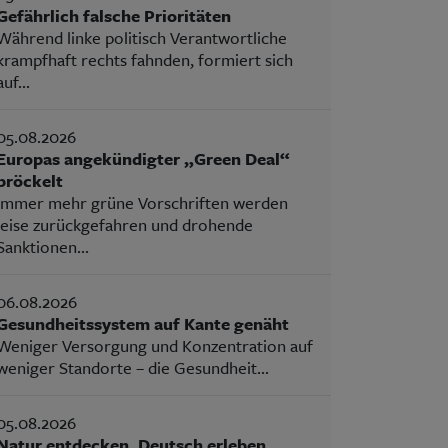
Gefährlich falsche Prioritäten
Während linke politisch Verantwortliche
krampfhaft rechts fahnden, formiert sich
auf...
05.08.2026
Europas angekündigter „Green Deal“
bröckelt
Immer mehr grüne Vorschriften werden
leise zurückgefahren und drohende
Sanktionen...
06.08.2026
Gesundheitssystem auf Kante genäht
Weniger Versorgung und Konzentration auf
weniger Standorte – die Gesundheit...
05.08.2026
Natur entdecken, Deutsch erleben