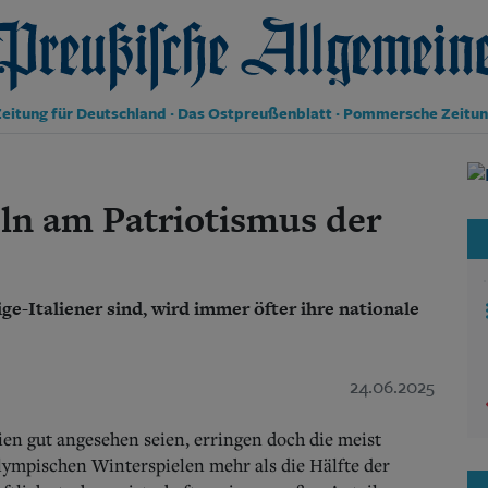
reußische Allgemeine Zeitung
eitung für Deutschland · Das Ostpreußenblatt · Pommersche Zeitu
Politik
Kultur
eln am Patriotismus der
Wirtschaft
Panorama
Gesellschaft
Leben
e-Italiener sind, wird immer öfter ihre nationale
Geschichte
Ostpreußen
Pommern
24.06.2025
Berlin-Brandenburg
Schlesien
Danzig und Westpreußen
alien gut angesehen seien, erringen doch die meist
Bücher
ympischen Winterspielen mehr als die Hälfte der