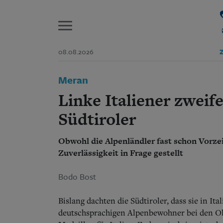
P
08.08.2026
Z
Start
Meran
Suchen und finden
Wer wir sind
Linke Italiener zweif
Aktuelle Ausgabe
Abonnenten-Login
Südtiroler
Abonnent werden
Abo Prämien
Obwohl die Alpenländler fast schon Vorzeig
Archiv
Zuverlässigkeit in Frage gestellt
Mediadaten
Bodo Bost
Bislang dachten die Südtiroler, dass sie in It
deutschsprachigen Alpenbewohner bei den Ol