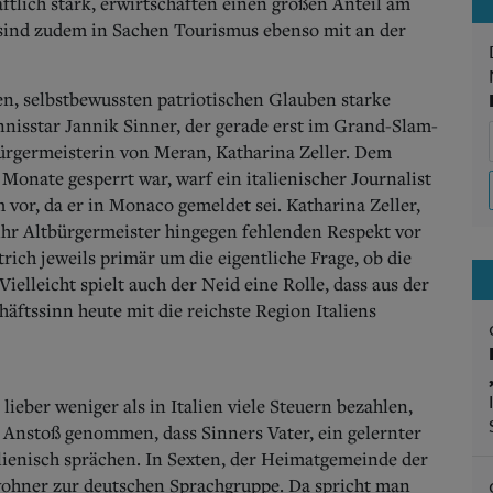
aftlich stark, erwirtschaften einen großen Anteil am
ind zudem in Sachen Tourismus ebenso mit an der
en, selbstbewussten patriotischen Glauben starke
nnisstar Jannik Sinner, der gerade erst im Grand-Slam-
Bürgermeisterin von Meran, Katharina Zeller. Dem
Monate gesperrt war, warf ein italienischer Journalist
vor, da er in Monaco gemeldet sei. Katharina Zeller,
ihr Altbürgermeister hingegen fehlenden Respekt vor
rich jeweils primär um die eigentliche Frage, ob die
Vielleicht spielt auch der Neid eine Rolle, dass aus der
äftssinn heute mit die reichste Region Italiens
lieber weniger als in Italien viele Steuern bezahlen,
an Anstoß genommen, dass Sinners Vater, ein gelernter
lienisch sprächen. In Sexten, der Heimatgemeinde der
nwohner zur deutschen Sprachgruppe.
Da spricht man