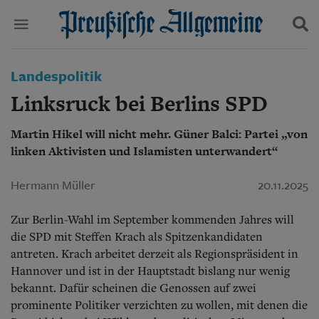
Politik
Landespolitik
Suchen und finden
Kultur
Linksruck bei Berlins SPD
Wirtschaft
Panorama
Martin Hikel will nicht mehr. Güner Balci: Partei „von
Gesellschaft
linken Aktivisten und Islamisten unterwandert“
Leben
Geschichte
Ostpreußen
Hermann Müller
20.11.2025
Pommern
Berlin-Brandenburg
Zur Berlin-Wahl im September kommenden Jahres will
Schlesien
die SPD mit Steffen Krach als Spitzenkandidaten
Danzig und Westpreußen
antreten. Krach arbeitet derzeit als Regionspräsident in
Bücher
Hannover und ist in der Hauptstadt bislang nur wenig
bekannt. Dafür scheinen die Genossen auf zwei
Start
Wer wir sind
prominente Politiker verzichten zu wollen, mit denen die