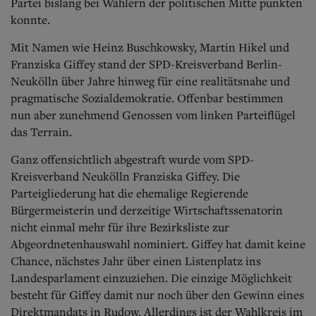
Aktuelle Ausgabe
Partei bislang bei Wählern der politischen Mitte punkten
Abonnenten-Login
konnte.
Abonnent werden
Abo Prämien
Mit Namen wie Heinz Buschkowsky, Martin Hikel und
Archiv
Franziska Giffey stand der SPD-Kreisverband Berlin-
Mediadaten
Neukölln über Jahre hinweg für eine realitätsnahe und
pragmatische Sozialdemokratie. Offenbar bestimmen
Kontakt
nun aber zunehmend Genossen vom linken Parteiflügel
Impressum
das Terrain.
Datenschutz
Ganz offensichtlich abgestraft wurde vom SPD-
Kreisverband Neukölln Franziska Giffey. Die
Parteigliederung hat die ehemalige Regierende
Bürgermeisterin und derzeitige Wirtschaftssenatorin
nicht einmal mehr für ihre Bezirksliste zur
Abgeordnetenhauswahl nominiert. Giffey hat damit keine
Chance, nächstes Jahr über einen Listenplatz ins
Landesparlament einzuziehen. Die einzige Möglichkeit
besteht für Giffey damit nur noch über den Gewinn eines
Direktmandats in Rudow.
Allerdings ist der Wahlkreis im