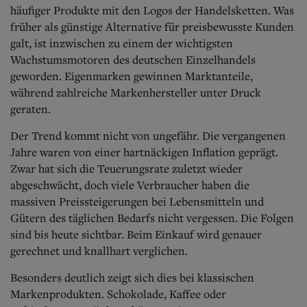
Aktuelle Ausgabe
häufiger Produkte mit den Logos der Handelsketten. Was
Abonnenten-Login
früher als günstige Alternative für preisbewusste Kunden
Abonnent werden
galt, ist inzwischen zu einem der wichtigsten
Abo Prämien
Wachstumsmotoren des deutschen Einzelhandels
Archiv
Mediadaten
geworden. Eigenmarken gewinnen Marktanteile,
während zahlreiche Markenhersteller unter Druck
Kontakt
geraten.
Impressum
Datenschutz
Der Trend kommt nicht von ungefähr. Die vergangenen
Jahre waren von einer hartnäckigen Inflation geprägt.
Zwar hat sich die Teuerungsrate zuletzt wieder
abgeschwächt, doch viele Verbraucher haben die
massiven Preissteigerungen bei Lebensmitteln und
Gütern des täglichen Bedarfs nicht vergessen. Die Folgen
sind bis heute sichtbar. Beim Einkauf wird genauer
gerechnet und knallhart verglichen.
Besonders deutlich zeigt sich dies bei klassischen
Markenprodukten. Schokolade, Kaffee oder