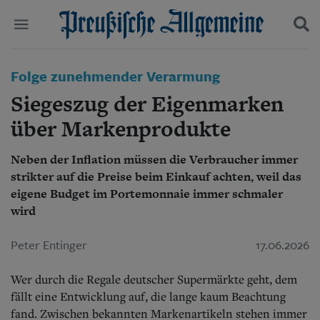
Politik
Folge zunehmender Verarmung
Suchen und finden
Kultur
Siegeszug der Eigenmarken
Wirtschaft
Panorama
über Markenprodukte
Gesellschaft
Leben
Neben der Inflation müssen die Verbraucher immer
Geschichte
strikter auf die Preise beim Einkauf achten, weil das
Ostpreußen
eigene Budget im Portemonnaie immer schmaler
Pommern
wird
Berlin-Brandenburg
Schlesien
Peter Entinger
17.06.2026
Danzig und Westpreußen
Bücher
Wer durch die Regale deutscher Supermärkte geht, dem
Start
fällt eine Entwicklung auf, die lange kaum Beachtung
Wer wir sind
fand. Zwischen bekannten Markenartikeln stehen immer