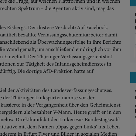
re die Frage, auf welchen Plattformen und in welchen
echten Spektrum – die Agenten aktiv sind, mag das
des Eisbergs. Der düstere Verdacht: Auf Facebook,
taatlich bezahlte Verfassungsschutzmitarbeiter damit
e anschließend als Überwachungserfolge in ihre Berichte
ie Wand gemalt, um anschließend eindringlich vor ihm
n Einzelfall. Der Thüringer Verfassungsgerichtshof
ationen zur Tätigkeit des Inlandsgeheimdienstes in
rftig. Die dortige AfD-Fraktion hatte auf
Ziel der Aktivitäten des Landesverfassungsschutzes.
 der Thüringer Linkspartei nannte vor der
 kassierte in der Vergangenheit über den Geheimdienst
rgeldern als bezahlter V-Mann. Heute greift er in den
melow, Direktkandidat der Linken zur Bundestagswahl
 Initiative mit dem Namen ‚Opas gegen Links' ins Leben
nderem in Erfurt Flyer und Bilder in sozialen Medien