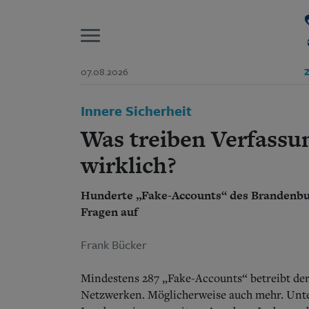
P
07.08.2026
Z
Start
Innere Sicherheit
Suchen und finden
Wer wir sind
Was treiben Verfassu
Aktuelle Ausgabe
Abonnenten-Login
wirklich?
Abonnent werden
Abo Prämien
Hunderte „Fake-Accounts“ des Brandenbu
Archiv
Fragen auf
Mediadaten
Frank Bücker
Mindestens 287 „Fake-Accounts“ betreibt der
Netzwerken. Möglicherweise auch mehr. Unter