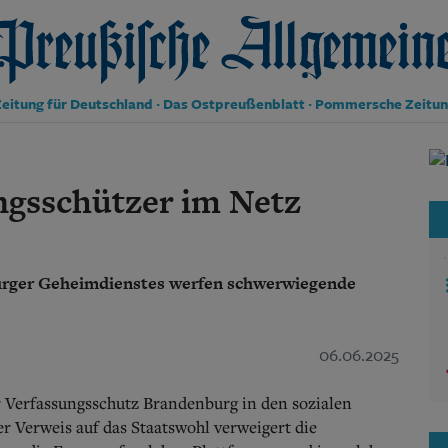
reußische Allgemeine Zeitung
eitung für Deutschland · Das Ostpreußenblatt · Pommersche Zeitu
Politik
Kultur
ngsschützer im Netz
Wirtschaft
Panorama
Gesellschaft
Leben
rger Geheimdienstes werfen schwerwiegende
Geschichte
Ostpreußen
Pommern
06.06.2025
Berlin-Brandenburg
Schlesien
Danzig und Westpreußen
 Verfassungsschutz Brandenburg in den sozialen
Bücher
 Verweis auf das Staatswohl verweigert die