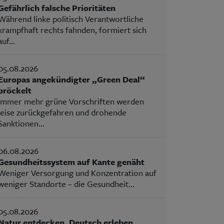
Gefährlich falsche Prioritäten
Während linke politisch Verantwortliche
krampfhaft rechts fahnden, formiert sich
auf...
05.08.2026
Europas angekündigter „Green Deal“
bröckelt
Immer mehr grüne Vorschriften werden
leise zurückgefahren und drohende
Sanktionen...
06.08.2026
Gesundheitssystem auf Kante genäht
Weniger Versorgung und Konzentration auf
weniger Standorte – die Gesundheit...
05.08.2026
Natur entdecken, Deutsch erleben