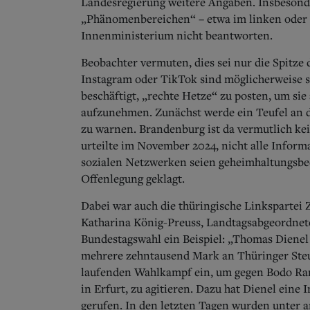
Landesregierung weitere Angaben. Insbesonde
„Phänomenbereichen“ – etwa im linken oder r
Innenministerium nicht beantworten.
Beobachter vermuten, dies sei nur die Spitze 
Instagram oder TikTok sind möglicherweise s
beschäftigt, „rechte Hetze“ zu posten, um si
aufzunehmen. Zunächst werde ein Teufel an d
zu warnen. Brandenburg ist da vermutlich kei
urteilte im November 2024, nicht alle Inform
sozialen Netzwerken seien geheimhaltungsbedü
Offenlegung geklagt.
Dabei war auch die thüringische Linkspartei 
Katharina König-Preuss, Landtagsabgeordnete
Bundestagswahl ein Beispiel: „Thomas Dienel
mehrere zehntausend Mark an Thüringer Steue
laufenden Wahlkampf ein, um gegen Bodo Ra
in Erfurt, zu agitieren. Dazu hat Dienel eine
gerufen. In den letzten Tagen wurden unter a