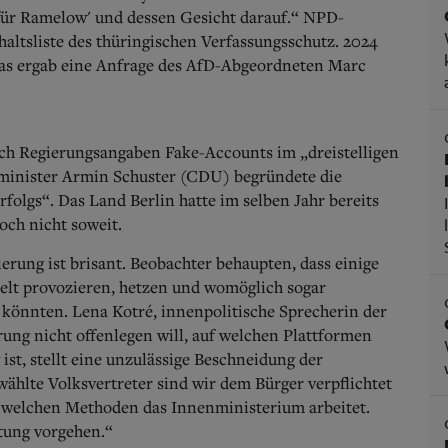
für Ramelow' und dessen Gesicht darauf.“ NPD-
altsliste des thüringischen Verfassungsschutz. 2024
 Das ergab eine Anfrage des AfD-Abgeordneten Marc
ach Regierungsangaben Fake-Accounts im „dreistelligen
nminister Armin Schuster (CDU) begründete die
olgs“. Das Land Berlin hatte im selben Jahr bereits
och nicht soweit.
rung ist brisant. Beobachter behaupten, dass einige
ielt provozieren, hetzen und womöglich sogar
 könnten. Lena Kotré, innenpolitische Sprecherin der
rung nicht offenlegen will, auf welchen Plattformen
ist, stellt eine unzulässige Beschneidung der
wählte Volksvertreter sind wir dem Bürger verpflichtet
it welchen Methoden das Innenministerium arbeitet.
tung vorgehen.“