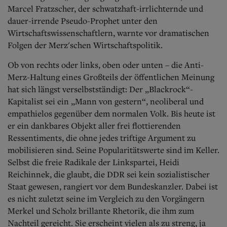
Aktuelle Ausgabe
Marcel Fratzscher, der schwatzhaft-irrlichternde und
Abonnenten-Login
dauer-irrende Pseudo-Prophet unter den
Abonnent werden
Wirtschaftswissenschaftlern, warnte vor dramatischen
Abo Prämien
Archiv
Folgen der Merz'schen Wirtschaftspolitik.
Mediadaten
Ob von rechts oder links, oben oder unten – die Anti-
Kontakt
Merz-Haltung eines Großteils der öffentlichen Meinung
Impressum
hat sich längst verselbstständigt: Der „Blackrock“-
Datenschutz
Kapitalist sei ein „Mann von gestern“, neoliberal und
empathielos gegenüber dem normalen Volk. Bis heute ist
er ein dankbares Objekt aller frei flottierenden
Ressentiments, die ohne jedes triftige Argument zu
mobilisieren sind. Seine Popularitätswerte sind im Keller.
Selbst die freie Radikale der Linkspartei, Heidi
Reichinnek, die glaubt, die DDR sei kein sozialistischer
Staat gewesen, rangiert vor dem Bundeskanzler. Dabei ist
es nicht zuletzt seine im Vergleich zu den Vorgängern
Merkel und Scholz brillante Rhetorik, die ihm zum
Nachteil gereicht. Sie erscheint vielen als zu streng, ja