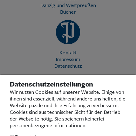
Danzig und Westpreußen
Bücher
Kontakt
Impressum
Datenschutz
Datenschutzeinstellungen
Die Preußische Allgemeine Zeitung (PAZ) ist eine einzigartige Stimme
Wir nutzen Cookies auf unserer Website. Einige von
in der deutschen Medienlandschaft. Woche für Woche berichtet sie
ihnen sind essenziell, während andere uns helfen, die
über das aktuelle Zeitgeschehen in Politik, Kultur und Wirtschaft und
bezieht zu den grundlegenden Entwicklungen unserer Gesellschaft
Website paz.de und Ihre Erfahrung zu verbessern.
Stellung. In ihrer Arbeit fühlt sich die Redaktion dem traditionellen
Cookies sind aus technischer Sicht für den Betrieb
preußischen Wertekanon verpflichtet: Das alte Preußen stand und
der Webseite nötig. Sie speichern keinerlei
steht für religiöse und weltanschauliche Toleranz, für Heimatliebe
personenbezogene Informationen.
und Weltoffenheit, für Rechtstaatlichkeit und intellektuelle
Redlichkeit sowie nicht zuletzt für ein von der Vernunft geleitetes