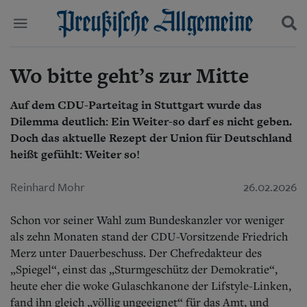
Wo bitte geht’s zur Mitte
Politik
Suchen und finden
Kultur
Wirtschaft
Auf dem CDU-Parteitag in Stuttgart wurde das
Panorama
Dilemma deutlich: Ein Weiter-so darf es nicht geben.
Gesellschaft
Doch das aktuelle Rezept der Union für Deutschland
Leben
heißt gefühlt: Weiter so!
Geschichte
Ostpreußen
Reinhard Mohr
26.02.2026
Pommern
Berlin-Brandenburg
Schon vor seiner Wahl zum Bundeskanzler vor weniger
Schlesien
Danzig und Westpreußen
als zehn Monaten stand der CDU-Vorsitzende Friedrich
Bücher
Merz unter Dauerbeschuss. Der Chefredakteur des
„Spiegel“, einst das „Sturmgeschütz der Demokratie“,
Start
heute eher die woke Gulaschkanone der Lifstyle-Linken,
Wer wir sind
fand ihn gleich „völlig ungeeignet“ für das Amt, und