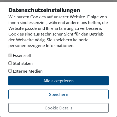
Anerkennungszahlung
Datenschutzeinstellungen
Wir nutzen Cookies auf unserer Website. Einige von
ihnen sind essenziell, während andere uns helfen, die
Umfrage der Woche
Website paz.de und Ihre Erfahrung zu verbessern.
Cookies sind aus technischer Sicht für den Betrieb
Die Rente mit 63 wird derzeitkontrovers diskutiert.
der Webseite nötig. Sie speichern keinerlei
Die Expertenkommission rät zur Abschaffung, was in
personenbezogene Informationen.
der aktuellen Gesetzesvorlage der Bundesregierung
entsprechend berücksichtigt wurde. Linke und Grüne
Essenziell
sind dagegen. Teile der SPD auch. Und nun
Statistiken
rebellieren auch drei CDU-Ministerpräsidenten aus
dem Osten. Wie denken Sie darüber?
Externe Medien
Die Rente mit 63 muss bleiben, alles andere wäre
Alle akzeptieren
ungerecht
Die Rente mit 63 muss weg, sonst scheitert das
Speichern
komplette Reformvorhaben
Ist mir eher egal, weil ich eh ausreichend privat
Cookie Details
vorgesorgt und zusätzlich lange genug in die
Rentenkasse eingezahlt habe