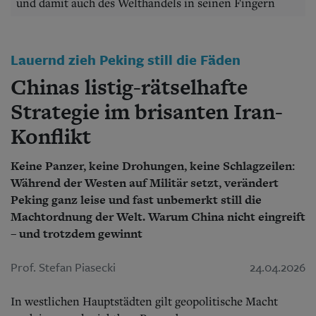
Aktuelle Ausgabe
und damit auch des Welthandels in seinen Fingern
Abonnenten-Login
Abonnent werden
Abo Prämien
Lauernd zieh Peking still die Fäden
Archiv
Mediadaten
Chinas listig-rätselhafte
Strategie im brisanten Iran-
Kontakt
Impressum
Konflikt
Datenschutz
Keine Panzer, keine Drohungen, keine Schlagzeilen:
Während der Westen auf Militär setzt, verändert
Peking ganz leise und fast unbemerkt still die
Machtordnung der Welt. Warum China nicht eingreift
– und trotzdem gewinnt
Prof. Stefan Piasecki
24.04.2026
In westlichen Hauptstädten gilt geopolitische Macht