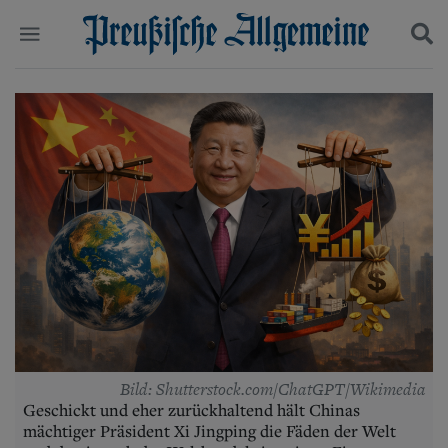
Politik
Suchen und finden
Kultur
Wirtschaft
Panorama
Gesellschaft
Leben
Geschichte
Ostpreußen
Pommern
Berlin-Brandenburg
Schlesien
Danzig und Westpreußen
Bücher
Bild: Shutterstock.com/ChatGPT/Wikimedia
Start
Geschickt und eher zurückhaltend hält Chinas
Wer wir sind
mächtiger Präsident Xi Jingping die Fäden der Welt