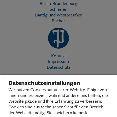
Berlin-Brandenburg
Schlesien
Danzig und Westpreußen
Bücher
Kontakt
Impressum
Datenschutz
Datenschutzeinstellungen
Die Preußische Allgemeine Zeitung (PAZ) ist eine einzigartige Stimme
Wir nutzen Cookies auf unserer Website. Einige von
in der deutschen Medienlandschaft. Woche für Woche berichtet sie
ihnen sind essenziell, während andere uns helfen, die
über das aktuelle Zeitgeschehen in Politik, Kultur und Wirtschaft und
bezieht zu den grundlegenden Entwicklungen unserer Gesellschaft
Website paz.de und Ihre Erfahrung zu verbessern.
Stellung. In ihrer Arbeit fühlt sich die Redaktion dem traditionellen
Cookies sind aus technischer Sicht für den Betrieb
preußischen Wertekanon verpflichtet: Das alte Preußen stand und
der Webseite nötig. Sie speichern keinerlei
steht für religiöse und weltanschauliche Toleranz, für Heimatliebe