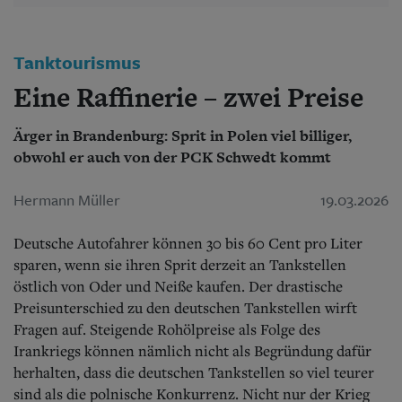
Aktuelle Ausgabe
Abonnenten-Login
Abonnent werden
Abo Prämien
Tanktourismus
Archiv
Eine Raffinerie – zwei Preise
Mediadaten
Kontakt
Ärger in Brandenburg: Sprit in Polen viel billiger,
Impressum
obwohl er auch von der PCK Schwedt kommt
Datenschutz
Hermann Müller
19.03.2026
Deutsche Autofahrer können 30 bis 60 Cent pro Liter
sparen, wenn sie ihren Sprit derzeit an Tankstellen
östlich von Oder und Neiße kaufen. Der drastische
Preisunterschied zu den deutschen Tankstellen wirft
Fragen auf. Steigende Rohölpreise als Folge des
Irankriegs können nämlich nicht als Begründung dafür
herhalten, dass die deutschen Tankstellen so viel teurer
sind als die polnische Konkurrenz. Nicht nur der Krieg