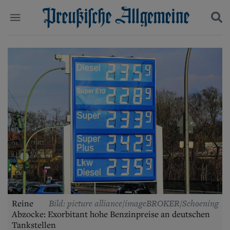
Politik
Suchen und finden
Kultur
Wirtschaft
Panorama
Gesellschaft
Leben
Geschichte
Ostpreußen
Pommern
Berlin-Brandenburg
Schlesien
Danzig und Westpreußen
Bücher
Bild: picture alliance/imageBROKER/Schoening
Reine
Start
Abzocke: Exorbitant hohe Benzinpreise an deutschen
Wer wir sind
Tankstellen